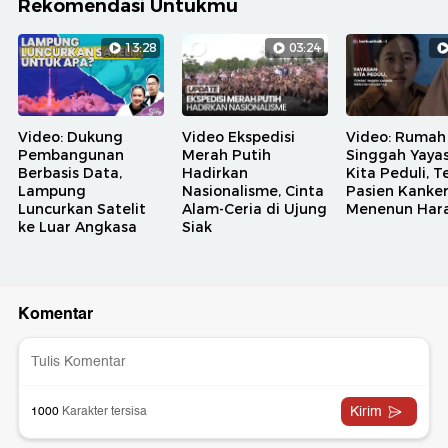
Rekomendasi Untukmu
13:28
03:24
Video: Dukung
Video Ekspedisi
Video: Rumah
Pembangunan
Merah Putih
Singgah Yaya
Berbasis Data,
Hadirkan
Kita Peduli, 
Lampung
Nasionalisme, Cinta
Pasien Kanke
Luncurkan Satelit
Alam-Ceria di Ujung
Menenun Har
ke Luar Angkasa
Siak