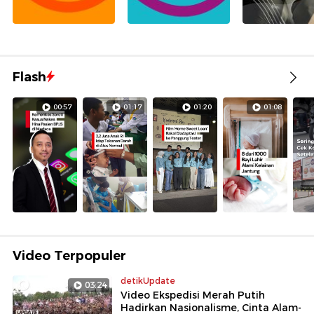
Flash
00:57
01:17
01:20
01:08
Video Terpopuler
detikUpdate
03:24
Video Ekspedisi Merah Putih
Hadirkan Nasionalisme, Cinta Alam-