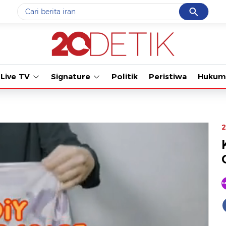
Cancel
Yang sedang ramai dicari
Tonton kabar terbaru PIALA 
#1
data live draw sgp
#2
piala presiden 2026
Live TV
Signature
Politik
Peristiwa
Hukum
#3
prabowo
#4
iran
#5
gempa hari ini
2
Promoted
Terakhir yang dicari
Loading...