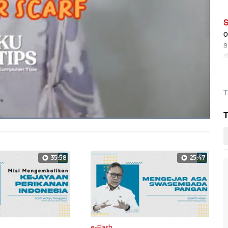
S
o
s
d
l
T
T
Dimuat
:
100.00%
Layarpen
35:58
25:47
e-Flash