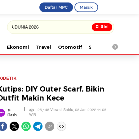
Daftar MPC
Masuk
Di Sini
DUNIA 2026
Ekonomi
Travel
Otomotif
Saintek
Kesehata
0DETIK
Kutips: DIY Outer Scarf, Bikin
Outfit Makin Kece
|
25,148 Views | Sabtu, 08 Jan 2022 11:05
e-
WIB
Flash