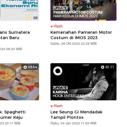
e-Flash
rans Sumatera
Kemeriahan Pameran Motor
atan Baru
Costum di IMOS 2023
Sabtu, 28 Okt 2023 22:29 WIB
2024 08:20 WIB
03:54
01:11
e-Flash
: Spaghetti
Lee Seung Gi Mendadak
lumer Keju
Tampil Plontos
023 20:11 WIB
Rabu, 04 Jan 2023 11:59 WIB