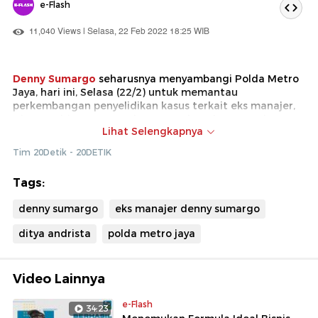
e-Flash
11,040 Views | Selasa, 22 Feb 2022 18:25 WIB
Denny Sumargo
seharusnya menyambangi Polda Metro
Jaya, hari ini, Selasa (22/2) untuk memantau
perkembangan penyelidikan kasus terkait eks manajer,
Ditya Andrista. Namun, karena sedang kurang sehat,
Lihat Selengkapnya
Densu tak menghadiri undangan tersebut. Menurut
pengacara, penyidik telah menetapkan Ditya sebagai
Tim 20Detik - 20DETIK
tersangka terkait pemalsuan dokumen dan
penggelapan.
Tags:
denny sumargo
eks manajer denny sumargo
ditya andrista
polda metro jaya
Video Lainnya
e-Flash
34:23