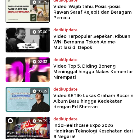
detikUpdate
01:29
Video: Wajib tahu, Posisi-posisi
Rawan Saraf Kejepit dan Beragam
Pemicu
detikUpdate
03:00
Video Terpopuler Sepekan: Ribuan
WNI Bernama Tokoh Anime-
Mutilasi di Depok
detikUpdate
02:33
Video Top 5: Diding Boneng
Meninggal hingga Nakes Komentar
Nirempati
detikUpdate
03:35
Video KETIK: Lukas Graham Bocorin
Album Baru hingga Kedekatan
dengan Ed Sheeran
detikUpdate
04:39
IndoHealthcare Expo 2026
Hadirkan Teknologi Kesehatan dari
9 Negara!