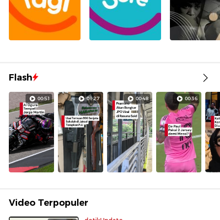
Flash
00:51
01:27
00:48
00:36
Video Terpopuler