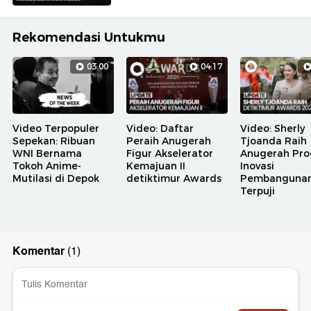
Rekomendasi Untukmu
03:00
04:17
Video Terpopuler
Video: Daftar
Video: Sherly
Sepekan: Ribuan
Peraih Anugerah
Tjoanda Raih
WNI Bernama
Figur Akselerator
Anugerah Pr
Tokoh Anime-
Kemajuan II
Inovasi
Mutilasi di Depok
detiktimur Awards
Pembanguna
Terpuji