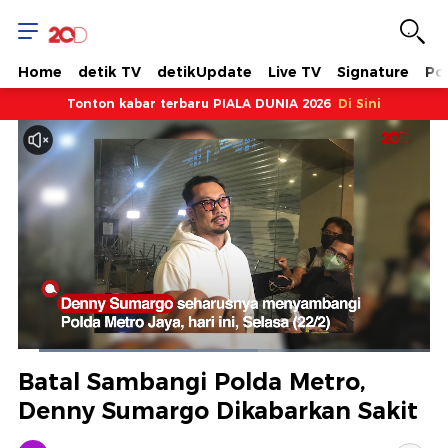
Home
detik TV
detikUpdate
Live TV
Signature
Pol
Tonton kabar terbaru PIALA DUNIA 2026
Di Sini
Dimuat
:
58.16%
Waktu
0:06
/
Durasi
1:59
Berhenti
Suara
Layar
Batal Sambangi Polda Metro,
Hidup
Saat
Denny Sumargo Dikabarkan Sakit
ini