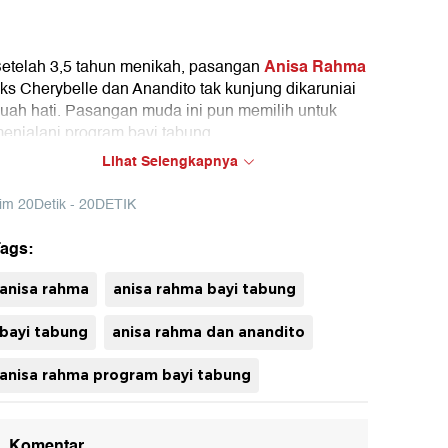
Anisa Rahma
etelah 3,5 tahun menikah, pasangan
ks Cherybelle dan Anandito tak kunjung dikaruniai
uah hati. Pasangan muda ini pun memilih untuk
enjalani program bayi tabung.
Lihat Selengkapnya
im 20Detik - 20DETIK
ags:
uh
anisa rahma
anisa rahma bayi tabung
bayi tabung
anisa rahma dan anandito
anisa rahma program bayi tabung