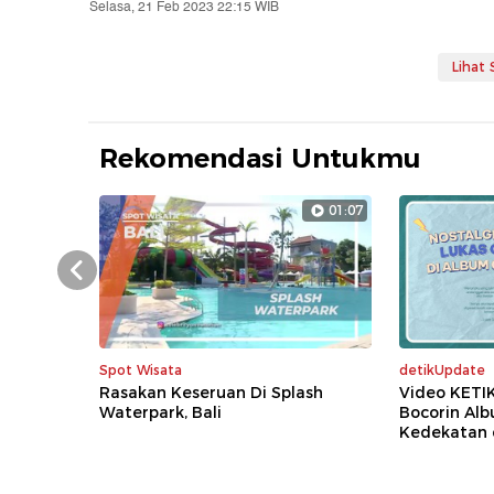
Selasa, 21 Feb 2023 22:15 WIB
Lihat
Rekomendasi Untukmu
01:07
Prev
Spot Wisata
detikUpdate
Rasakan Keseruan Di Splash
Video KETI
Waterpark, Bali
Bocorin Al
Kedekatan 