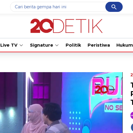
Cancel
Yang sedang ramai dicari
Tonton kabar terbar
#1
data live draw sgp
#2
kebakaran
Live TV
Signature
Politik
Peristiwa
Hukum
#3
prabowo
#4
iran
#5
gempa hari ini
2
Promoted
Terakhir yang dicari
Loading...