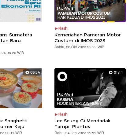
e-Flash
rans Sumatera
Kemeriahan Pameran Motor
atan Baru
Costum di IMOS 2023
Sabtu, 28 Okt 2023 22:29 WIB
2024 08:20 WIB
03:54
01:11
e-Flash
: Spaghetti
Lee Seung Gi Mendadak
lumer Keju
Tampil Plontos
023 20:11 WIB
Rabu, 04 Jan 2023 11:59 WIB