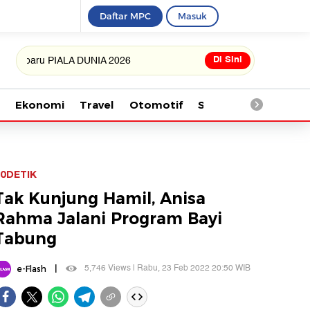
Daftar MPC
Masuk
Di Sini
u PIALA DUNIA 2026
Ekonomi
Travel
Otomotif
Saintek
Kesehata
0DETIK
Tak Kunjung Hamil, Anisa
Rahma Jalani Program Bayi
Tabung
|
5,746 Views | Rabu, 23 Feb 2022 20:50 WIB
e-Flash