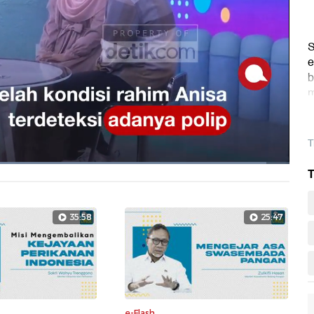
S
e
b
m
T
Dimuat
:
T
95.88%
Layarpen
35:58
25:47
e-Flash