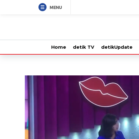
MENU
Home
detik TV
detikUpdate