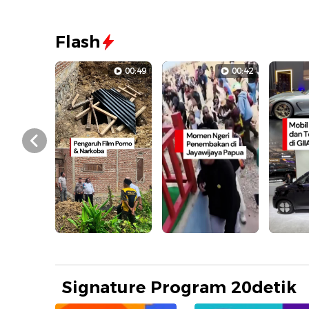
Flash
00:49
00:42
Prev
Signature Program 20detik