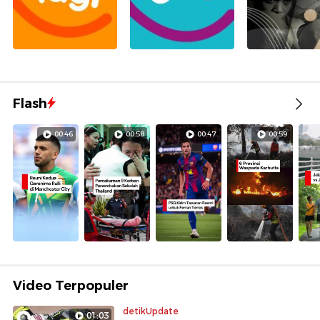
Flash
00:46
00:58
00:47
00:59
Video Terpopuler
detikUpdate
01:03