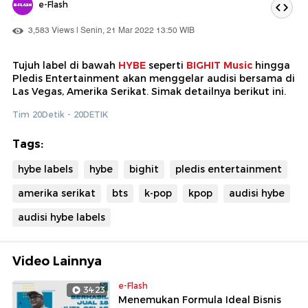
e-Flash
3,583 Views | Senin, 21 Mar 2022 13:50 WIB
Tujuh label di bawah
HYBE
seperti
BIGHIT Music
hingga
Pledis Entertainment akan menggelar audisi bersama di
Las Vegas, Amerika Serikat. Simak detailnya berikut ini.
Tim 20Detik - 20DETIK
Tags:
hybe labels
hybe
bighit
pledis entertainment
amerika serikat
bts
k-pop
kpop
audisi hybe
audisi hybe labels
Video Lainnya
e-Flash
34:23
Menemukan Formula Ideal Bisnis