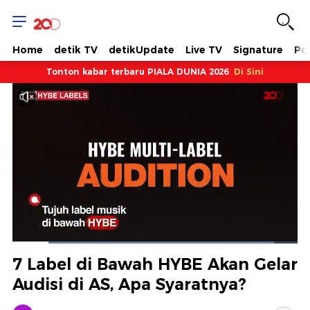
Home
detik TV
detikUpdate
Live TV
Signature
Pol
Tonton kabar terbaru PIALA DUNIA 2026
Di Sini
Dimuat
:
91.71%
Waktu
0:10
/
Durasi
1:20
Berhenti
Suara
Layar
7 Label di Bawah HYBE Akan Gelar
Hidup
Saat
Audisi di AS, Apa Syaratnya?
ini