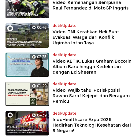
Video: Kemenangan Sempurna
Raul Fernandez di MotoGP Inggris
detikUpdate
00:43
Video: TNI Kerahkan Heli Buat
Evakuasi Warga dari Konflik
Ugimba Intan Jaya
detikUpdate
03:35
Video KETIK: Lukas Graham Bocorin
Album Baru hingga Kedekatan
dengan Ed Sheeran
detikUpdate
01:29
Video: Wajib tahu, Posisi-posisi
Rawan Saraf Kejepit dan Beragam
Pemicu
detikUpdate
04:39
IndoHealthcare Expo 2026
Hadirkan Teknologi Kesehatan dari
9 Negara!