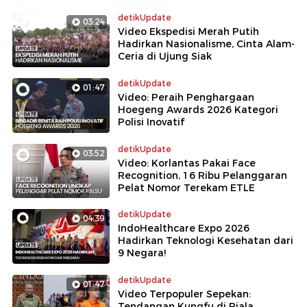
detikUpdate
03:24
Video Ekspedisi Merah Putih
Hadirkan Nasionalisme, Cinta Alam-
Ceria di Ujung Siak
detikUpdate
01:47
Video: Peraih Penghargaan
Hoegeng Awards 2026 Kategori
Polisi Inovatif
detikUpdate
03:52
Video: Korlantas Pakai Face
Recognition, 16 Ribu Pelanggaran
Pelat Nomor Terekam ETLE
detikUpdate
04:39
IndoHealthcare Expo 2026
Hadirkan Teknologi Kesehatan dari
9 Negara!
detikUpdate
01:47
Video Terpopuler Sepekan:
Tendangan Kungfu di Piala