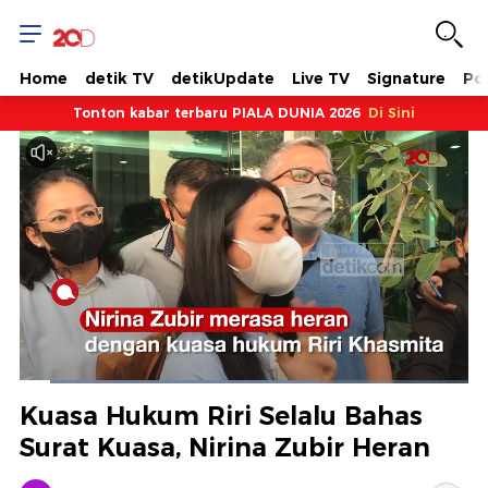
Home
detik TV
detikUpdate
Live TV
Signature
Pol
Tonton kabar terbaru PIALA DUNIA 2026
Di Sini
Dimuat
:
66.51%
Waktu
0:07
/
Durasi
1:50
Berhenti
Suara
Layar
Kuasa Hukum Riri Selalu Bahas
Hidup
Saat
Surat Kuasa, Nirina Zubir Heran
ini