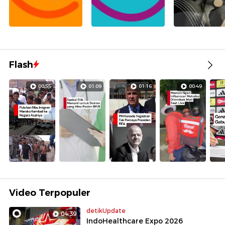
Flash
00:55
01:09
01:16
00:49
Video Terpopuler
detikUpdate
04:39
IndoHealthcare Expo 2026