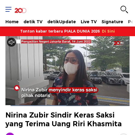
Home
detik TV
detikUpdate
Live TV
Signature
Pol
Tonton kabar terbaru PIALA DUNIA 2026
Di Sini
Dimuat
:
49.05%
Waktu
0:06
/
Durasi
2:24
Berhenti
Suara
Layar
Nirina Zubir Sindir Keras Saksi
Hidup
Saat
yang Terima Uang Riri Khasmita
ini