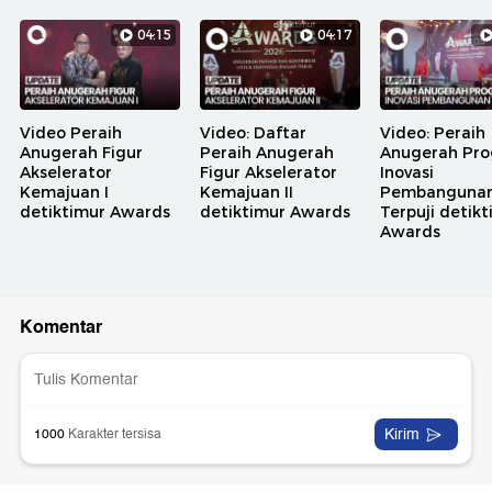
04:15
04:17
Video Peraih
Video: Daftar
Video: Peraih
Anugerah Figur
Peraih Anugerah
Anugerah Pr
Akselerator
Figur Akselerator
Inovasi
Kemajuan I
Kemajuan II
Pembanguna
detiktimur Awards
detiktimur Awards
Terpuji detik
Awards