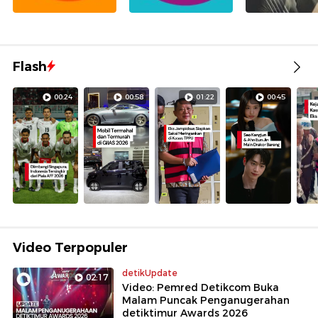
Flash
00:24
00:58
01:22
00:45
Video Terpopuler
detikUpdate
02:17
Video: Pemred Detikcom Buka
Malam Puncak Penganugerahan
detiktimur Awards 2026