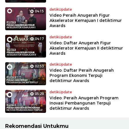
detikUpdate
04:15
Video Peraih Anugerah Figur
Akselerator Kemajuan I detiktimur
Awards
detikUpdate
04:17
Video: Daftar Anugerah Figur
Akselerator Kemajuan II detiktimur
Awards
detikUpdate
02:53
Video: Daftar Peraih Anugerah
Program Ekonomi Terpuji
detiktimur Awards
detikUpdate
05:29
Video: Peraih Anugerah Program
Inovasi Pembangunan Terpuji
detiktimur Awards
Rekomendasi Untukmu