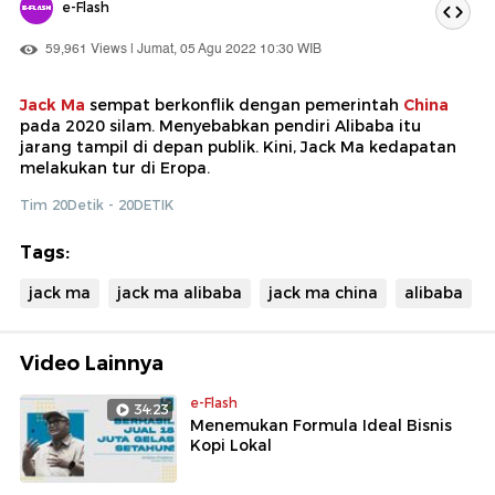
e-Flash
59,961 Views | Jumat, 05 Agu 2022 10:30 WIB
Jack Ma
sempat berkonflik dengan pemerintah
China
pada 2020 silam. Menyebabkan pendiri Alibaba itu
jarang tampil di depan publik. Kini, Jack Ma kedapatan
melakukan tur di Eropa.
Tim 20Detik - 20DETIK
Tags:
jack ma
jack ma alibaba
jack ma china
alibaba
Video Lainnya
e-Flash
34:23
Menemukan Formula Ideal Bisnis
Kopi Lokal