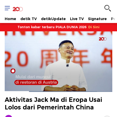
Home
detik TV
detikUpdate
Live TV
Signature
Pol
Tonton kabar terbaru PIALA DUNIA 2026
Di Sini
Dimuat
:
85.96%
Waktu
0:23
/
Durasi
1:41
Berhenti
Suara
Layar
Aktivitas Jack Ma di Eropa Usai
Hidup
Saat
Lolos dari Pemerintah China
ini