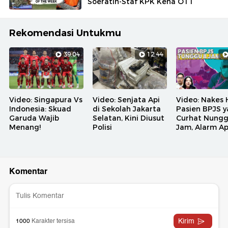
Soeratin-Staf KPK Kena OTT
Rekomendasi Untukmu
39:04
12:44
Video: Singapura Vs
Video: Senjata Api
Video: Nakes 
Indonesia: Skuad
di Sekolah Jakarta
Pasien BPJS 
Garuda Wajib
Selatan, Kini Diusut
Curhat Nungg
Menang!
Polisi
Jam, Alarm A