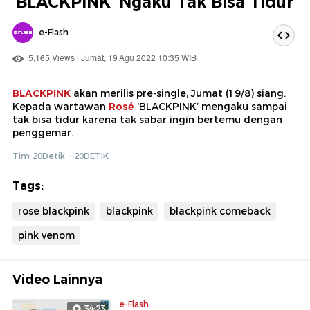
'BLACKPINK' Ngaku Tak Bisa Tidur
ini
e-Flash
5,165 Views | Jumat, 19 Agu 2022 10:35 WIB
BLACKPINK
akan merilis pre-single, Jumat (19/8) siang.
Kepada wartawan
Rosé
‘BLACKPINK’ mengaku sampai
tak bisa tidur karena tak sabar ingin bertemu dengan
penggemar.
Tim 20Detik - 20DETIK
Tags:
rose blackpink
blackpink
blackpink comeback
pink venom
Video Lainnya
e-Flash
34:23