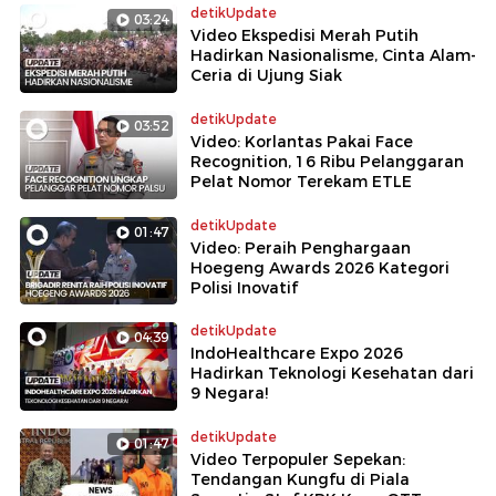
detikUpdate
03:24
Video Ekspedisi Merah Putih
Hadirkan Nasionalisme, Cinta Alam-
Ceria di Ujung Siak
detikUpdate
03:52
Video: Korlantas Pakai Face
Recognition, 16 Ribu Pelanggaran
Pelat Nomor Terekam ETLE
detikUpdate
01:47
Video: Peraih Penghargaan
Hoegeng Awards 2026 Kategori
Polisi Inovatif
detikUpdate
04:39
IndoHealthcare Expo 2026
Hadirkan Teknologi Kesehatan dari
9 Negara!
detikUpdate
01:47
Video Terpopuler Sepekan:
Tendangan Kungfu di Piala