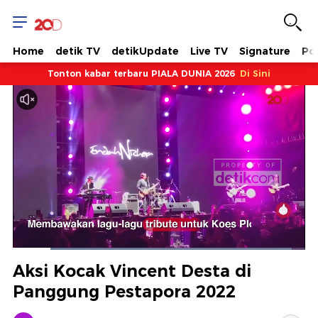
Home
detik TV
detikUpdate
Live TV
Signature
Pol
Tonton kabar terbaru PIALA DUNIA 2026
Di Sini
Dimuat
:
95.47%
Waktu
0:09
/
Durasi
1:14
Berhenti
Suara
Layar
Aksi Kocak Vincent Desta di
Hidup
Saat
Panggung Pestapora 2022
ini