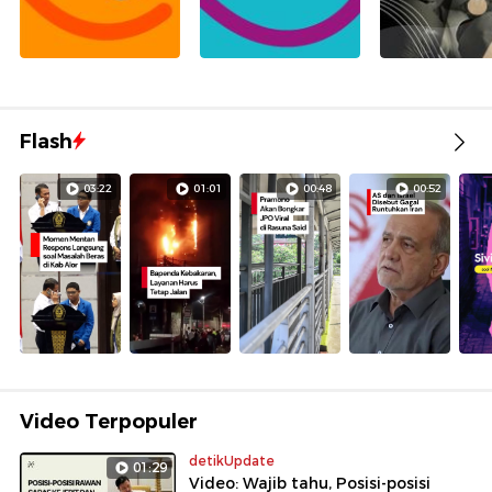
Flash
03:22
01:01
00:48
00:52
Video Terpopuler
detikUpdate
01:29
Video: Wajib tahu, Posisi-posisi