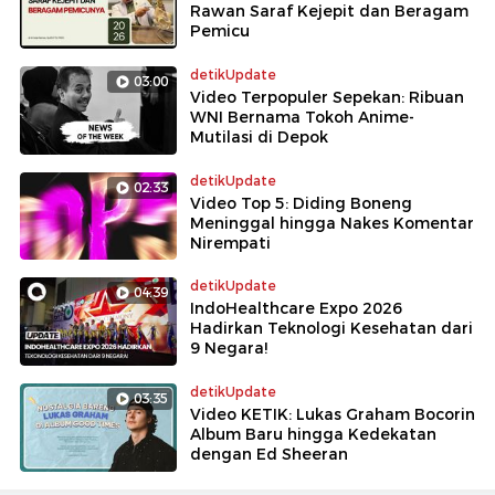
Rawan Saraf Kejepit dan Beragam
Pemicu
detikUpdate
03:00
Video Terpopuler Sepekan: Ribuan
WNI Bernama Tokoh Anime-
Mutilasi di Depok
detikUpdate
02:33
Video Top 5: Diding Boneng
Meninggal hingga Nakes Komentar
Nirempati
detikUpdate
04:39
IndoHealthcare Expo 2026
Hadirkan Teknologi Kesehatan dari
9 Negara!
detikUpdate
03:35
Video KETIK: Lukas Graham Bocorin
Album Baru hingga Kedekatan
dengan Ed Sheeran