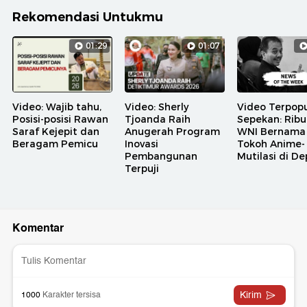
Rekomendasi Untukmu
01:29
01:07
Video: Wajib tahu,
Video: Sherly
Video Terpopu
Posisi-posisi Rawan
Tjoanda Raih
Sepekan: Rib
Saraf Kejepit dan
Anugerah Program
WNI Bernama
Beragam Pemicu
Inovasi
Tokoh Anime-
Pembangunan
Mutilasi di D
Terpuji