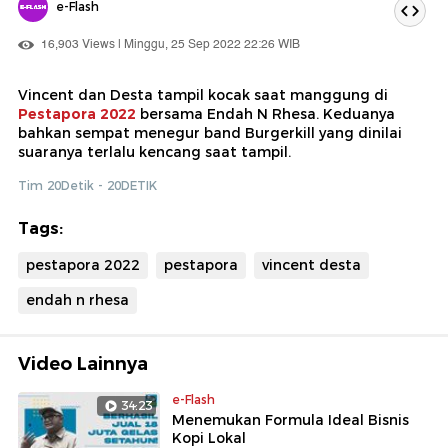
e-Flash
16,903 Views | Minggu, 25 Sep 2022 22:26 WIB
Vincent dan Desta tampil kocak saat manggung di
Pestapora 2022
bersama Endah N Rhesa. Keduanya
bahkan sempat menegur band Burgerkill yang dinilai
suaranya terlalu kencang saat tampil.
Tim 20Detik - 20DETIK
Tags:
pestapora 2022
pestapora
vincent desta
endah n rhesa
Video Lainnya
e-Flash
34:23
Menemukan Formula Ideal Bisnis
Kopi Lokal