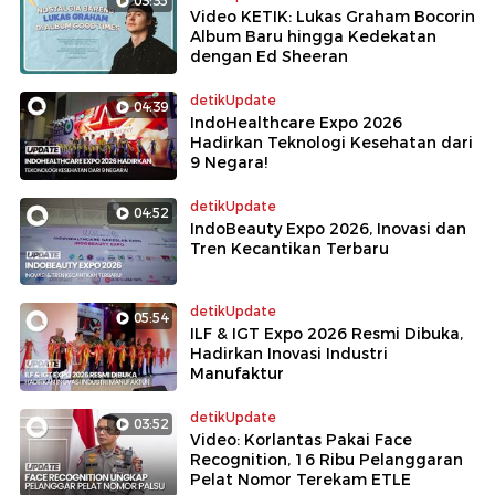
03:35
Video KETIK: Lukas Graham Bocorin
Album Baru hingga Kedekatan
dengan Ed Sheeran
detikUpdate
04:39
IndoHealthcare Expo 2026
Hadirkan Teknologi Kesehatan dari
9 Negara!
detikUpdate
04:52
IndoBeauty Expo 2026, Inovasi dan
Tren Kecantikan Terbaru
detikUpdate
05:54
ILF & IGT Expo 2026 Resmi Dibuka,
Hadirkan Inovasi Industri
Manufaktur
detikUpdate
03:52
Video: Korlantas Pakai Face
Recognition, 16 Ribu Pelanggaran
Pelat Nomor Terekam ETLE