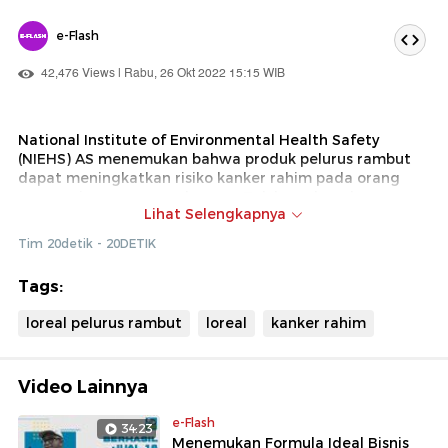
e-Flash
42,476 Views | Rabu, 26 Okt 2022 15:15 WIB
National Institute of Environmental Health Safety
(NIEHS) AS menemukan bahwa produk pelurus rambut
dapat meningkatkan risiko kanker rahim pada orang
yang sering menggunakannya. Tak berselang lama,
Lihat Selengkapnya
seorang wanita di Chicago menggugat L'Oreal terkait
produk pelurus rambut yang diduga menyebabkan
Tim 20detik - 20DETIK
kanker rahim. Wanita tersebut, Jennifer Mitchell,
mengaku sudah menggunakan produk rambut itu sejak
Tags:
tahun 2000 dan didiagnosis kanker rahim pada 2018.
Berikut pengakuannya...
loreal pelurus rambut
loreal
kanker rahim
Video Lainnya
e-Flash
34:23
Menemukan Formula Ideal Bisnis