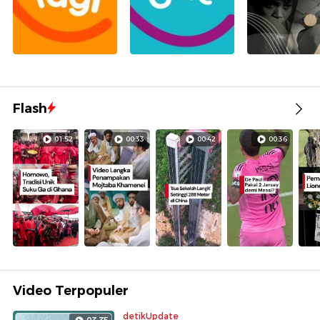
Flash
01:52
00:33
00:42
00:36
Video Terpopuler
detikUpdate