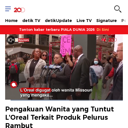
Home
detik TV
detikUpdate
Live TV
Signature
Pol
Tonton kabar terbaru PIALA DUNIA 2026
Di Sini
Dimuat
:
54.46%
Waktu
0:06
/
Durasi
2:08
Berhenti
Suara
Layar
Pengakuan Wanita yang Tuntut
Hidup
Saat
L'Oreal Terkait Produk Pelurus
Rambut
ini