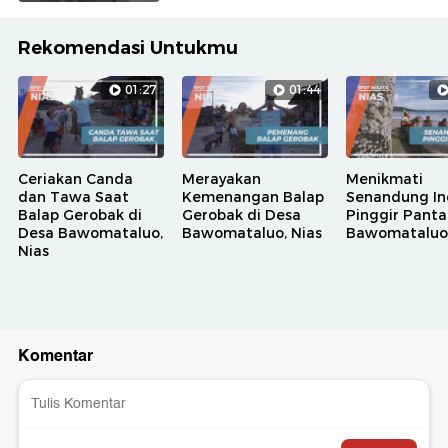
Rekomendasi Untukmu
01:27
01:44
Ceriakan Canda
Merayakan
Menikmati
dan Tawa Saat
Kemenangan Balap
Senandung In
Balap Gerobak di
Gerobak di Desa
Pinggir Panta
Desa Bawomataluo,
Bawomataluo, Nias
Bawomataluo,
Nias