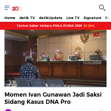
Home
detik TV
detikUpdate
Live TV
Signature
Pol
Tonton kabar terbaru PIALA DUNIA 2026
Di Sini
Dimuat
:
58.59%
Waktu
0:15
/
Durasi
2:10
Berhenti
Suara
Layar
Momen Ivan Gunawan Jadi Saksi
Hidup
Saat
Sidang Kasus DNA Pro
ini