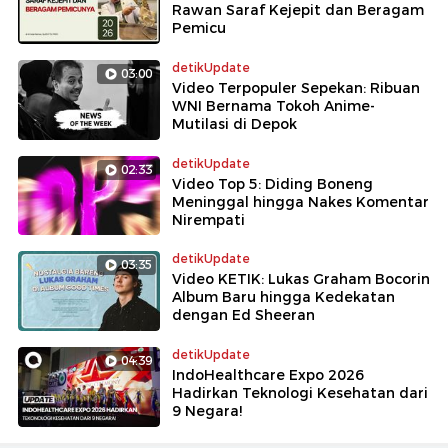
Rawan Saraf Kejepit dan Beragam
Pemicu
detikUpdate
03:00
Video Terpopuler Sepekan: Ribuan
WNI Bernama Tokoh Anime-
Mutilasi di Depok
detikUpdate
02:33
Video Top 5: Diding Boneng
Meninggal hingga Nakes Komentar
Nirempati
detikUpdate
03:35
Video KETIK: Lukas Graham Bocorin
Album Baru hingga Kedekatan
dengan Ed Sheeran
detikUpdate
04:39
IndoHealthcare Expo 2026
Hadirkan Teknologi Kesehatan dari
9 Negara!