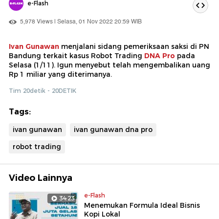
e-Flash
5,978 Views | Selasa, 01 Nov 2022 20:59 WIB
Ivan Gunawan
menjalani sidang pemeriksaan saksi di PN
Bandung terkait kasus Robot Trading
DNA Pro
pada
Selasa (1/11). Igun menyebut telah mengembalikan uang
Rp 1 miliar yang diterimanya.
Tim 20detik - 20DETIK
Tags:
ivan gunawan
ivan gunawan dna pro
robot trading
Video Lainnya
e-Flash
34:23
Menemukan Formula Ideal Bisnis
Kopi Lokal