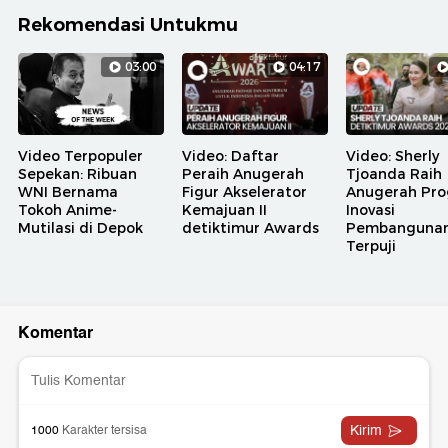
Rekomendasi Untukmu
03:00
04:17
Video Terpopuler
Video: Daftar
Video: Sherly
Sepekan: Ribuan
Peraih Anugerah
Tjoanda Raih
WNI Bernama
Figur Akselerator
Anugerah Pr
Tokoh Anime-
Kemajuan II
Inovasi
Mutilasi di Depok
detiktimur Awards
Pembanguna
Terpuji