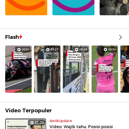
Flash
00:51
01:27
00:48
00:36
Video Terpopuler
detikUpdate
01:29
Video: Wajib tahu, Posisi-posisi