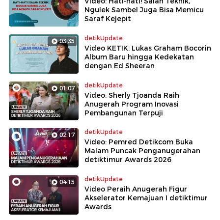
Video: Hati-hati! Salah Teknik,
Ngulek Sambel Juga Bisa Memicu
Saraf Kejepit
detikUpdate
03:35
Video KETIK: Lukas Graham Bocorin
Album Baru hingga Kedekatan
dengan Ed Sheeran
detikUpdate
01:07
Video: Sherly Tjoanda Raih
Anugerah Program Inovasi
Pembangunan Terpuji
detikUpdate
02:17
Video: Pemred Detikcom Buka
Malam Puncak Penganugerahan
detiktimur Awards 2026
detikUpdate
04:15
Video Peraih Anugerah Figur
Akselerator Kemajuan I detiktimur
Awards