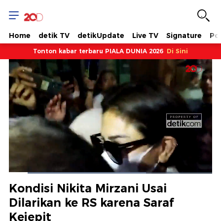
Home
detik TV
detikUpdate
Live TV
Signature
Pol
Tonton kabar terbaru PIALA DUNIA 2026
Di Sini
Dimuat
:
67.54%
Waktu
0:11
/
Durasi
1:58
Berhenti
Suara
Layar
Kondisi Nikita Mirzani Usai
Hidup
Saat
Dilarikan ke RS karena Saraf
Kejepit
ini