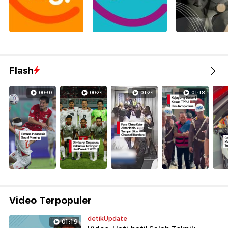
Flash
00:30
00:24
01:24
01:18
Video Terpopuler
detikUpdate
01:19