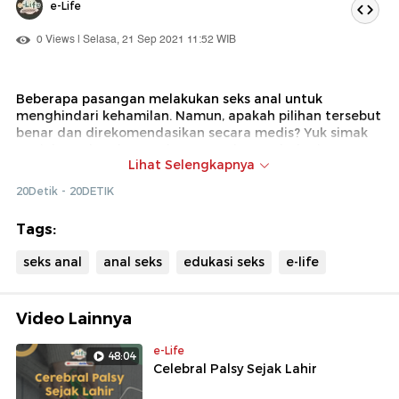
e-Life
0 Views | Selasa, 21 Sep 2021 11:52 WIB
Beberapa pasangan melakukan seks anal untuk
menghindari kehamilan. Namun, apakah pilihan tersebut
benar dan direkomendasikan secara medis? Yuk simak
penjelasan lengkapnya bareng Pakar Andrologi,
Lihat Selengkapnya
Seksologi dan Anti-Aging Medicine, Prof. Dr. dr. Wimpie
Pangkahila, Sp.And-KSAAM.
20Detik - 20DETIK
Tags:
seks anal
anal seks
edukasi seks
e-life
Video Lainnya
e-Life
48:04
Celebral Palsy Sejak Lahir