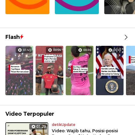
Flash
01:41
00:54
00:36
00:45
Video Terpopuler
detikUpdate
01:29
Video: Wajib tahu, Posisi-posisi