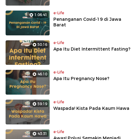
e-Life
1:06:41
Penanganan Covid-19 di Jawa
Barat
e-Life
50:16
Apa Itu Diet Intermittent Fasting?
e-Life
46:10
Apa Itu Pregnancy Nose?
e-Life
59:19
Waspada! Kista Pada Kaum Hawa
e-Life
43:31
Awas! Polusi Semakin Menjadi