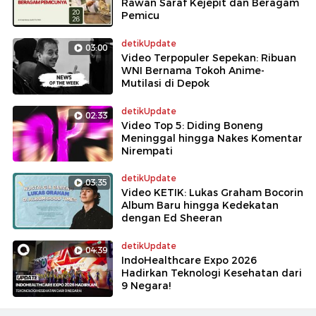
Rawan Saraf Kejepit dan Beragam
Pemicu
detikUpdate
03:00
Video Terpopuler Sepekan: Ribuan
WNI Bernama Tokoh Anime-
Mutilasi di Depok
detikUpdate
02:33
Video Top 5: Diding Boneng
Meninggal hingga Nakes Komentar
Nirempati
detikUpdate
03:35
Video KETIK: Lukas Graham Bocorin
Album Baru hingga Kedekatan
dengan Ed Sheeran
detikUpdate
04:39
IndoHealthcare Expo 2026
Hadirkan Teknologi Kesehatan dari
9 Negara!