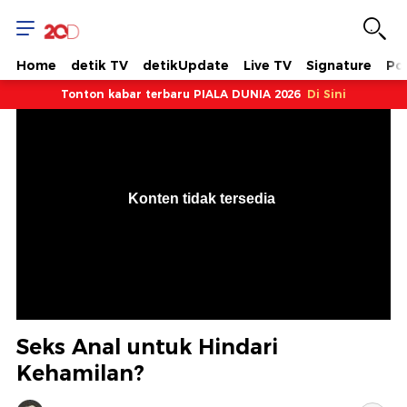
Home
detik TV
detikUpdate
Live TV
Signature
Pol
Tonton kabar terbaru PIALA DUNIA 2026
Di Sini
VjsError
Information
Konten tidak tersedia
.
Seks Anal untuk Hindari
Kehamilan?