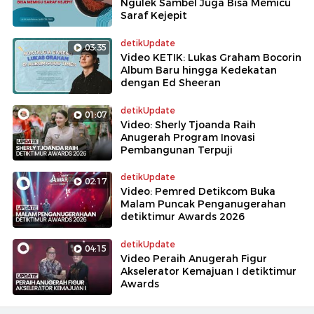
Ngulek Sambel Juga Bisa Memicu
Saraf Kejepit
detikUpdate
03:35
Video KETIK: Lukas Graham Bocorin
Album Baru hingga Kedekatan
dengan Ed Sheeran
detikUpdate
01:07
Video: Sherly Tjoanda Raih
Anugerah Program Inovasi
Pembangunan Terpuji
detikUpdate
02:17
Video: Pemred Detikcom Buka
Malam Puncak Penganugerahan
detiktimur Awards 2026
detikUpdate
04:15
Video Peraih Anugerah Figur
Akselerator Kemajuan I detiktimur
Awards