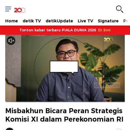
Home
detik TV
detikUpdate
Live TV
Signature
Pol
Tonton kabar terbaru PIALA DUNIA 2026
Di Sini
Dimuat
:
5.28%
Waktu
0:06
/
Durasi
22:05
Berhenti
Suara
Layar
Misbakhun Bicara Peran Strategis
Hidup
Saat
Komisi XI dalam Perekonomian RI
ini