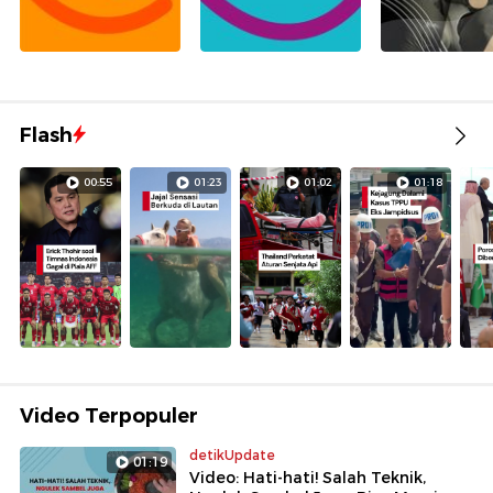
Flash
00:55
01:23
01:02
01:18
Video Terpopuler
detikUpdate
01:19
Video: Hati-hati! Salah Teknik,