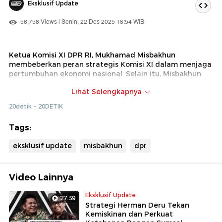
Eksklusif Update
56,758 Views | Senin, 22 Des 2025 18:54 WIB
Ketua Komisi XI DPR RI, Mukhamad Misbakhun
membeberkan peran strategis Komisi XI dalam menjaga
pertumbuhan ekonomi nasional. Selain itu, Misbakhun
mengaku sebagai Ketua Komisi XI memiliki tanggung
Lihat Selengkapnya
jawab memastikan setiap kebijakan yang diambil
pemerintaah berdampak dan dirasakan oleh seluruh
20detik - 20DETIK
masyarakat.
Tags:
Saksikan selengkapnya dalam tayangan berikut!
eksklusif update
misbakhun
dpr
Video Lainnya
Eksklusif Update
27:39
Strategi Herman Deru Tekan
Kemiskinan dan Perkuat