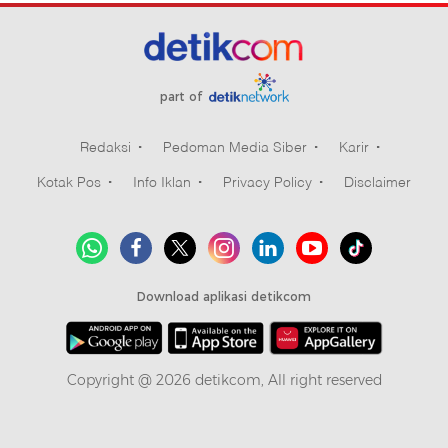
Komaladi
part of
Redaksi
Pedoman Media Siber
Karir
Kotak Pos
Info Iklan
Privacy Policy
Disclaimer
Download aplikasi detikcom
Copyright @ 2026 detikcom, All right reserved