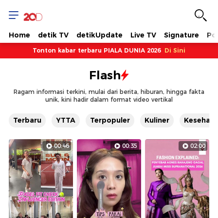
Kumpulan
Program
Home
detik TV
detikUpdate
Live TV
Signature
Pol
Video
Tonton kabar terbaru PIALA DUNIA 2026
Di Sini
Flash
Berita
Ragam informasi terkini, mulai dari berita, hiburan, hingga fakta
unik, kini hadir dalam format video vertikal
&
Terbaru
YTTA
Terpopuler
Kuliner
Kesehat
Livestreaming-
00:46
00:35
02:00
20detik
OTT
News