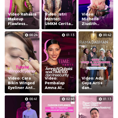
Video Rahasia
Video: Istri
Video:
Makeup
Menteri
Michelle
Flawless
UMKM Cerita
Ziudith
Sashfir:
Pengalaman
Ungkap Cara
Kenali
Pakai Jastip
Atasi Rasa
00:24
01:13
00:42
Kondisi
Insecure
Kulitmu!
Video: Cara
Video:
Video: Adu
Bikin Winged
Pembalap
Gaya Artis
Eyeliner Anti
Amna Al
dan
Gagal!
Qubaisi
Influencer
Ungkap
Pakai Benang
00:41
02:46
01:13
Momen Tak
Jarum x Rama
Terlupakan di
Dauhan
TIME100