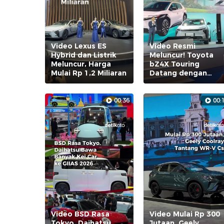
Video Lexus ES
Video Resmi
Hybrid dan Listrik
Meluncur! Toyota
Meluncur, Harga
bZ4X Touring
Mulai Rp 1,2 Miliaran
Datang dengan
Desain Mewah!
00:36
00:
Video BSD Rasa
Video Mulai Rp 300
Tokyo, Daihatsu
Jutaan, Geely