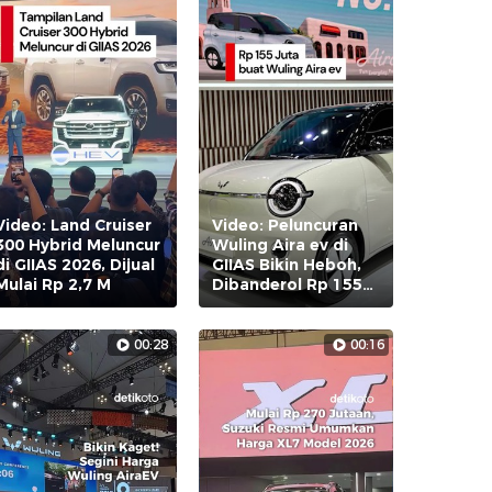
Video: Land Cruiser
Video: Peluncuran
300 Hybrid Meluncur
Wuling Aira ev di
di GIIAS 2026, Dijual
GIIAS Bikin Heboh,
Mulai Rp 2,7 M
Dibanderol Rp 155
Juta!
00:28
00:16