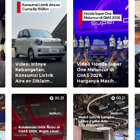
Video: Iritnya
Video Honda Super
Kebangetan,
One Meluncur di
Konsumsi Listrik
GIIAS 2026,
Aira ev Diklaim
Harganya Masih
Cuma Rp 151/Km
Rahasia
47
00:25
00:21