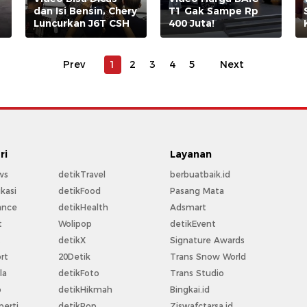
dan Isi Bensin, Chery
T1 Gak Sampe Rp
Luncurkan J6T CSH
400 Juta!
Prev
1
2
3
4
5
Next
ri
Layanan
ws
detikTravel
berbuatbaik.id
kasi
detikFood
Pasang Mata
ance
detikHealth
Adsmart
t
Wolipop
detikEvent
t
detikX
Signature Awards
rt
20Detik
Trans Snow World
la
detikFoto
Trans Studio
o
detikHikmah
Bingkai.id
perti
detikPop
Ziswafctarsa.id