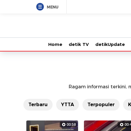
Kumpulan
MENU
Program
Video
Home
detik TV
detikUpdate
Berita
&
Livestreaming-
Ragam informasi terkini, m
20detik
Terbaru
YTTA
Terpopuler
K
OTT
News
00:58
00: