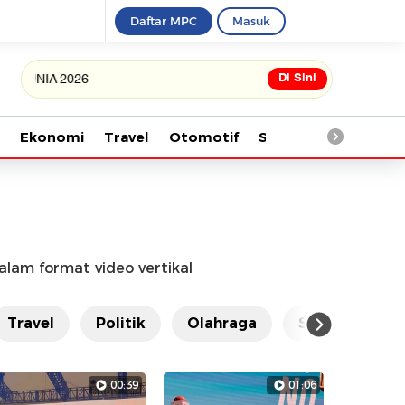
Daftar MPC
Masuk
Di Sini
NIA 2026
Ekonomi
Travel
Otomotif
Saintek
Kesehata
dalam format video vertikal
Travel
Politik
Olahraga
Saintek
00:39
01:06