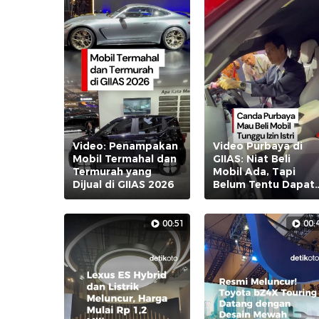
P
Video: Penampakan
Video Purbaya di
Mobil Termahal dan
GIIAS: Niat Beli
Termurah yang
Mobil Ada, Tapi
Dijual di GIIAS 2026
Belum Tentu Dapat
Izin Istri
00:51
00: