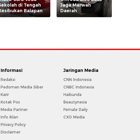
Sekolah di Tengah
Jaga Marwah
Kesibukan Balapan
Daerah
Informasi
Jaringan Media
Redaksi
CNN Indonesia
Pedoman Media Siber
CNBC Indonesia
Karir
Haibunda
Kotak Pos
Beautynesia
Media Partner
Female Daily
Info Iklan
CXO Media
Privacy Policy
Disclaimer