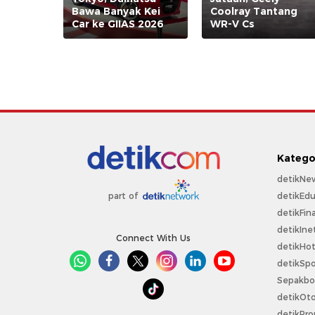
Bawa Banyak Kei
Coolray Tantang
Car ke GIIAS 2026
WR-V Cs
Katego
detikNe
detikEdu
part of
detikFin
detikIne
Connect With Us
detikHo
detikSpo
Sepakbo
detikOt
detikPro