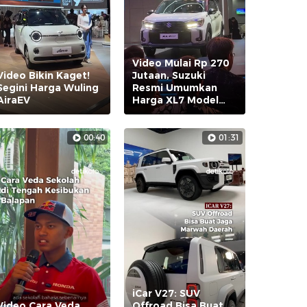
Video Mulai Rp 270
Video Bikin Kaget!
Jutaan, Suzuki
Segini Harga Wuling
Resmi Umumkan
AiraEV
Harga XL7 Model
2026
00:40
01:31
iCar V27: SUV
Video Cara Veda
Offroad Bisa Buat