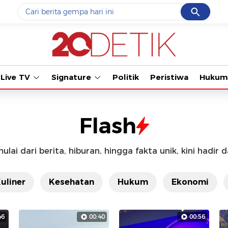
Cancel
Yang sedang ramai dicari
Tonton kabar terbaru PIALA DU
#1
data live draw sgp
#2
gempa hari ini
Live TV
Signature
Politik
Peristiwa
Hukum
#3
prabowo
#4
iran
Flash
#5
demo
ulai dari berita, hiburan, hingga fakta unik, kini hadir 
Promoted
uliner
Kesehatan
Hukum
Ekonomi
Terakhir yang dicari
Loading...
46
00:40
00:56