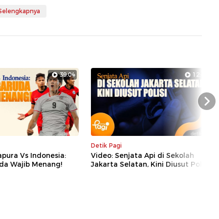
 Selengkapnya
39:04
12:44
Nex
Detik Pagi
apura Vs Indonesia:
Video: Senjata Api di Sekolah
da Wajib Menang!
Jakarta Selatan, Kini Diusut Polisi