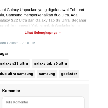
aat Galaxy Unpacked yang digelar awal Februari
alu, Samsung memperkenalkan duo ultra. Ada
alaxy S22 Ultra dan Galaxy Tab S8 Ultra. Segahar
pa sih keduanya? Yuk, simak di Geekster kali ini.
Lihat Selengkapnya
ada Celesta - 20DETIK
ags:
uh
galaxy s22 ultra
galaxy tab s8 ultra
duo ultra samsung
samsung
geekster