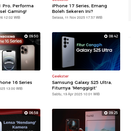
 Pro, Performa
iPhone 17 Series, Emang
sel Gaming!
Boleh Sekeren Ini?
26 12:02 WIB
Selasa, 11 Nov 2025 17:57 WIB
09:50
08:42
Geekster
hone 16 Series
Samsung Galaxy S25 Ultra,
Fiturnya 'Menggigit'
2025 13:00 WIB
Sabtu, 19 Apr 2025 10:01 WIB
06:58
09:25