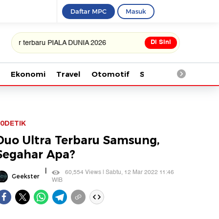
Daftar MPC
Masuk
Di Sini
rbaru PIALA DUNIA 2026
Ekonomi
Travel
Otomotif
Saintek
Kesehata
0DETIK
Duo Ultra Terbaru Samsung,
Segahar Apa?
|
60,554 Views | Sabtu, 12 Mar 2022 11:46
Geekster
WIB