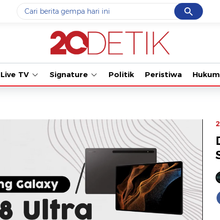
Cancel
Yang sedang ramai dicari
Tonton kabar te
#1
data live draw sgp
#2
piala presiden 2026
Live TV
Signature
Politik
Peristiwa
Hukum
#3
prabowo
#4
iran
#5
gempa hari ini
2
Promoted
Terakhir yang dicari
Loading...