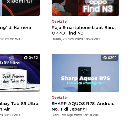
Geekster
ang' di Kamera
Raja Smartphone Lipat Baru,
OPPO Find N3
023 09:30 WIB
Senin, 20 Nov 2023 19:40 WIB
04:52
02:11
Geekster
axy Tab S9 Ultra,
SHARP AQUOS R7S, Android
n Air
No. 1 di Jepang!
23 08:08 WIB
Rabu, 23 Agu 2023 19:18 WIB