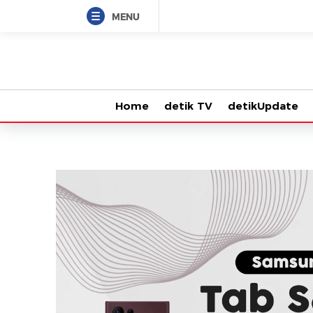
MENU
Home
detik TV
detikUpdate