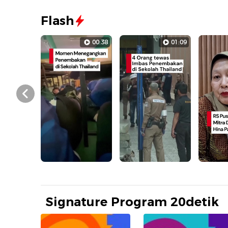
Flash
00:38
01:09
Prev
Signature Program 20detik