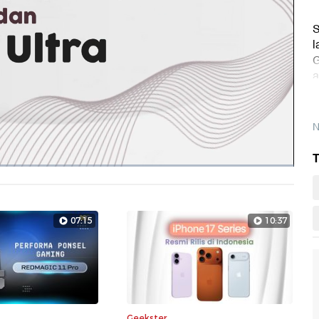
S
l
G
a
N
T
Layarpen
07:15
10:37
Geekster