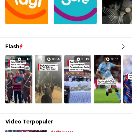
Flash
01:18
00:34
01:19
00:33
Video Terpopuler