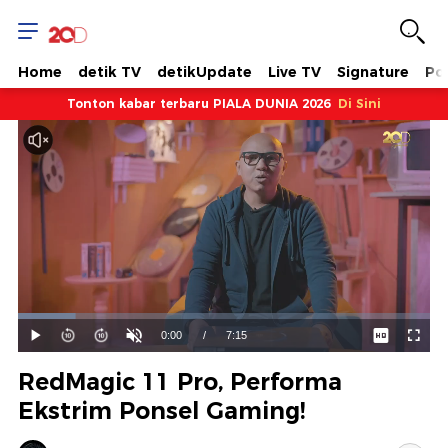
Home
detik TV
detikUpdate
Live TV
Signature
Pol
Tonton kabar terbaru PIALA DUNIA 2026
Di Sini
Dimuat
:
13.96%
Waktu
0:00
/
Durasi
7:15
Mainkan
Suara
Layar
Hidup
Saat
RedMagic 11 Pro, Performa
ini
Ekstrim Ponsel Gaming!