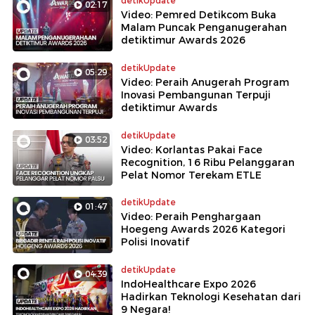
detikUpdate
02:17
Video: Pemred Detikcom Buka
Malam Puncak Penganugerahan
detiktimur Awards 2026
detikUpdate
05:29
Video: Peraih Anugerah Program
Inovasi Pembangunan Terpuji
detiktimur Awards
detikUpdate
03:52
Video: Korlantas Pakai Face
Recognition, 16 Ribu Pelanggaran
Pelat Nomor Terekam ETLE
detikUpdate
01:47
Video: Peraih Penghargaan
Hoegeng Awards 2026 Kategori
Polisi Inovatif
detikUpdate
04:39
IndoHealthcare Expo 2026
Hadirkan Teknologi Kesehatan dari
9 Negara!