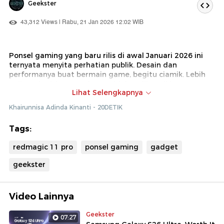
Geekster
43,312 Views | Rabu, 21 Jan 2026 12:02 WIB
Ponsel gaming yang baru rilis di awal Januari 2026 ini
ternyata menyita perhatian publik. Desain dan
performanya buat bermain game, begitu ciamik. Lebih
uniknya lagi, kamera depan tidak terlihat di layar.
Lihat Selengkapnya
Penasaran seperti apa? Saksikan di Geekster kali ini.
Khairunnisa Adinda Kinanti - 20DETIK
Tags:
redmagic 11 pro
ponsel gaming
gadget
geekster
Video Lainnya
Geekster
07:27