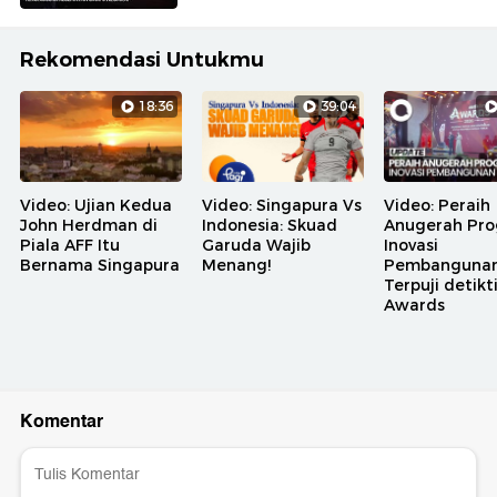
Rekomendasi Untukmu
18:36
39:04
Video: Ujian Kedua
Video: Singapura Vs
Video: Peraih
John Herdman di
Indonesia: Skuad
Anugerah Pr
Piala AFF Itu
Garuda Wajib
Inovasi
Bernama Singapura
Menang!
Pembanguna
Terpuji detik
Awards