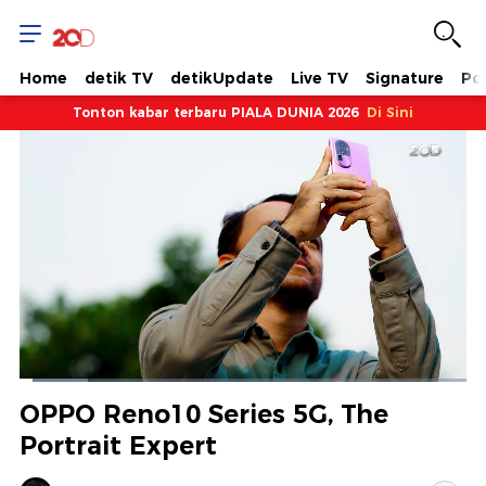
Home
detik TV
detikUpdate
Live TV
Signature
Pol
Tonton kabar terbaru PIALA DUNIA 2026
Di Sini
Dimuat
:
15.28%
Waktu
0:13
/
Durasi
7:51
Berhenti
Suara
Layar
OPPO Reno10 Series 5G, The
Hidup
Saat
Portrait Expert
ini