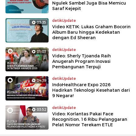
Ngulek Sambel Juga Bisa Memicu
Saraf Kejepit
detikUpdate
03:35
Video KETIK: Lukas Graham Bocorin
Album Baru hingga Kedekatan
dengan Ed Sheeran
detikUpdate
01:07
Video: Sherly Tjoanda Raih
Anugerah Program Inovasi
Pembangunan Terpuji
detikUpdate
04:39
IndoHealthcare Expo 2026
Hadirkan Teknologi Kesehatan dari
9 Negara!
detikUpdate
03:52
Video: Korlantas Pakai Face
Recognition, 16 Ribu Pelanggaran
Pelat Nomor Terekam ETLE