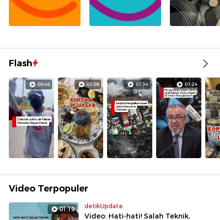
Flash
00:46
01:09
01:34
01:24
Video Terpopuler
detikUpdate
01:19
Video: Hati-hati! Salah Teknik,