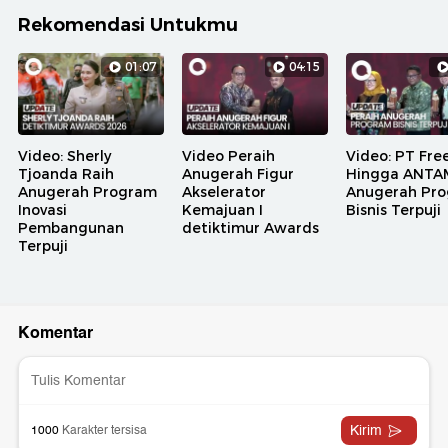
Rekomendasi Untukmu
01:07
04:15
Video: Sherly
Video Peraih
Video: PT Fre
Tjoanda Raih
Anugerah Figur
Hingga ANTA
Anugerah Program
Akselerator
Anugerah Pr
Inovasi
Kemajuan I
Bisnis Terpuji
Pembangunan
detiktimur Awards
Terpuji