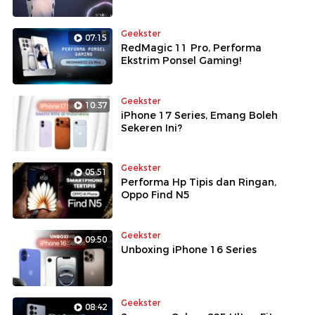
Geekster
07:15
RedMagic 11 Pro, Performa
Ekstrim Ponsel Gaming!
Geekster
10:37
iPhone 17 Series, Emang Boleh
Sekeren Ini?
Geekster
05:51
Performa Hp Tipis dan Ringan,
Oppo Find N5
Geekster
09:50
Unboxing iPhone 16 Series
Geekster
08:42