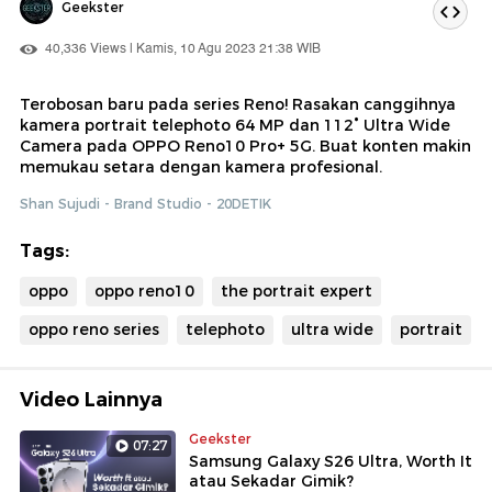
Geekster
40,336 Views | Kamis, 10 Agu 2023 21:38 WIB
Terobosan baru pada series Reno! Rasakan canggihnya
kamera portrait telephoto 64 MP dan 112° Ultra Wide
Camera pada OPPO Reno10 Pro+ 5G. Buat konten makin
memukau setara dengan kamera profesional.
Shan Sujudi - Brand Studio - 20DETIK
Tags:
oppo
oppo reno10
the portrait expert
oppo reno series
telephoto
ultra wide
portrait
Video Lainnya
Geekster
07:27
Samsung Galaxy S26 Ultra, Worth It
atau Sekadar Gimik?