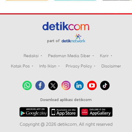
part of
Redaksi
Pedoman Media Siber
Karir
Kotak Pos
Info Iklan
Privacy Policy
Disclaimer
Download aplikasi detikcom
Copyright @ 2026 detikcom, All right reserved