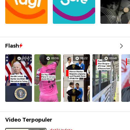
Flash
00:45
00:36
03:22
00:48
Video Terpopuler