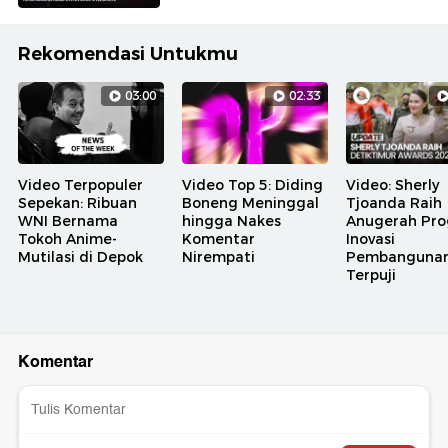
Rekomendasi Untukmu
03:00
02:33
Video Terpopuler
Video Top 5: Diding
Video: Sherly
Sepekan: Ribuan
Boneng Meninggal
Tjoanda Raih
WNI Bernama
hingga Nakes
Anugerah Pr
Tokoh Anime-
Komentar
Inovasi
Mutilasi di Depok
Nirempati
Pembanguna
Terpuji