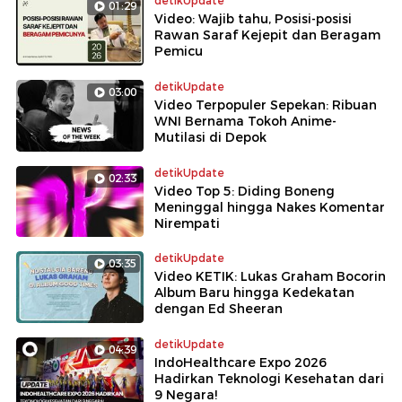
detikUpdate
01:29
Video: Wajib tahu, Posisi-posisi
Rawan Saraf Kejepit dan Beragam
Pemicu
detikUpdate
03:00
Video Terpopuler Sepekan: Ribuan
WNI Bernama Tokoh Anime-
Mutilasi di Depok
detikUpdate
02:33
Video Top 5: Diding Boneng
Meninggal hingga Nakes Komentar
Nirempati
detikUpdate
03:35
Video KETIK: Lukas Graham Bocorin
Album Baru hingga Kedekatan
dengan Ed Sheeran
detikUpdate
04:39
IndoHealthcare Expo 2026
Hadirkan Teknologi Kesehatan dari
9 Negara!