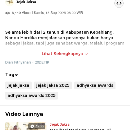
Jejak Jaksa
8,440 Views | Kamis, 18 Sep 2025 08:00 WIB
Selama lebih dari 2 tahun di Kabupaten Kepahiang,
Nanda Hardika menjalankan perannya bukan hanya
sebagai jaksa, tapi juga sahabat warga. Melalui program
penyuluhan hukum, pendampingan UMKM, hingga
Lihat Selengkapnya
edukasi di sekolah, ia berusaha meluruskan stigma
bahwa jaksa itu kaku dan menakutkan. Bagi Nanda,
Dian Fitriyanah - 20DETIK
intelijen kejaksaan adalah jembatan untuk
mengedukasi, merangkul, dan membangun kemandirian
Tags:
masyarakat.
jejak jaksa
jejak jaksa 2025
adhyaksa awards
Saksikan kisah lengkapnya dalam tayangan berikut!
adhyaksa awards 2025
Video Lainnya
Jejak Jaksa
32:22