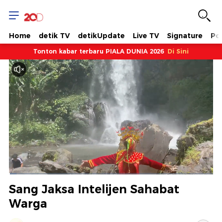
Home
detik TV
detikUpdate
Live TV
Signature
Pol
Tonton kabar terbaru PIALA DUNIA 2026
Di Sini
Dimuat
:
3.62%
Waktu
0:09
/
Durasi
31:07
Berhenti
Suara
Layar
Sang Jaksa Intelijen Sahabat
Hidup
Saat
Warga
ini