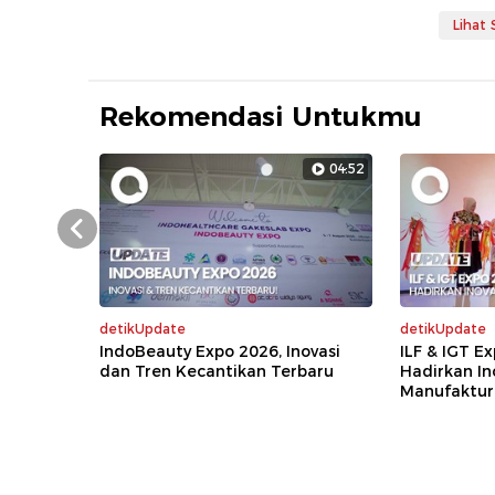
Lihat
Rekomendasi Untukmu
04:52
Prev
detikUpdate
detikUpdate
IndoBeauty Expo 2026, Inovasi
ILF & IGT E
dan Tren Kecantikan Terbaru
Hadirkan In
Manufaktur