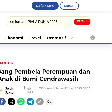
Daftar MPC
Masuk
Di Sini
terbaru PIALA DUNIA 2026
Ekonomi
Travel
Otomotif
Saintek
Kesehata
0DETIK
Sang Pembela Perempuan dan
Anak di Bumi Cendrawasih
|
14,555 Views | Senin, 22 Sep 2025 08:00
Jejak
WIB
Jaksa