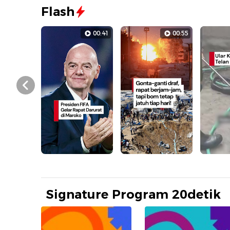
Flash
00:41
00:55
Prev
Signature Program 20detik