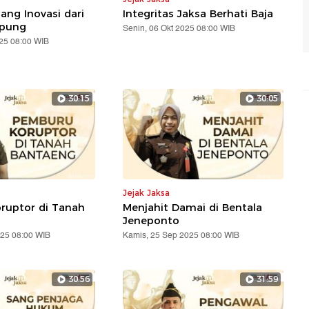
S
ang Inovasi dari
Integritas Jaksa Berhati Baja
mpung
Senin, 06 Okt 2025 08:00 WIB
025 08:00 WIB
30:15
30:05
Jejak Jaksa
ruptor di Tanah
Menjahit Damai di Bentala
Jeneponto
025 08:00 WIB
Kamis, 25 Sep 2025 08:00 WIB
30:56
31:59