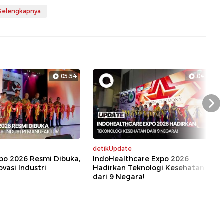
 Selengkapnya
05:54
04:39
Nex
detikUpdate
xpo 2026 Resmi Dibuka,
IndoHealthcare Expo 2026
ovasi Industri
Hadirkan Teknologi Kesehatan
dari 9 Negara!