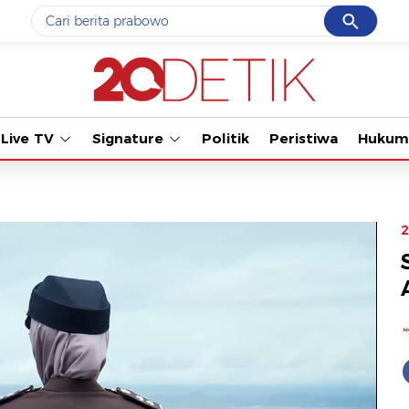
Cancel
Yang sedang ramai dicari
Tonton kabar 
#1
gempa hari ini
#2
gempa
Live TV
Signature
Politik
Peristiwa
Hukum
#3
iran
#4
demo
#5
prabowo
2
Promoted
Terakhir yang dicari
Loading...