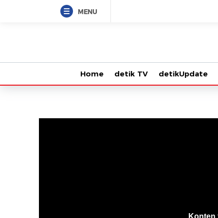
MENU
Home
detik TV
detikUpdate
VjsError
Information
Konten 