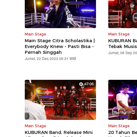
Main Stage
Main Stage
Main Stage Citra Scholastika |
KUBURAN B
Everybody Knew - Pasti Bisa -
Tebak Musis
Pernah Singgah
Jumat, 08 Sep 2
Jumat, 22 Des 2023 09:31 WIB
47:06
Main Stage
Main Stage
KUBURAN Band, Release Mini
20 Tahun Be