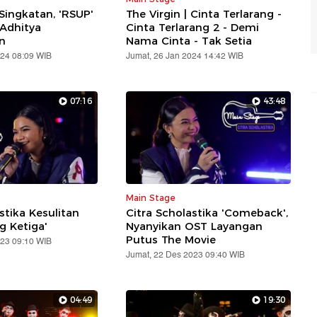
Singkatan, 'RSUP'
The Virgin | Cinta Terlarang -
 Adhitya
Cinta Terlarang 2 - Demi
n
Nama Cinta - Tak Setia
024 08:09 WIB
Jumat, 26 Jan 2024 14:42 WIB
07:16
43:48
Main Stage
stika Kesulitan
Citra Scholastika 'Comeback',
g Ketiga'
Nyanyikan OST Layangan
Putus The Movie
023 09:10 WIB
Jumat, 22 Des 2023 09:40 WIB
04:49
19:30