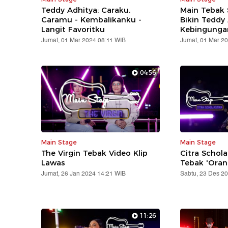
Teddy Adhitya: Caraku,
Main Tebak 
Caramu - Kembalikanku -
Bikin Teddy
Langit Favoritku
Kebingunga
Jumat, 01 Mar 2024 08:11 WIB
Jumat, 01 Mar 2
04:56
Main Stage
Main Stage
The Virgin Tebak Video Klip
Citra Schola
Lawas
Tebak 'Oran
Jumat, 26 Jan 2024 14:21 WIB
Sabtu, 23 Des 2
11:26