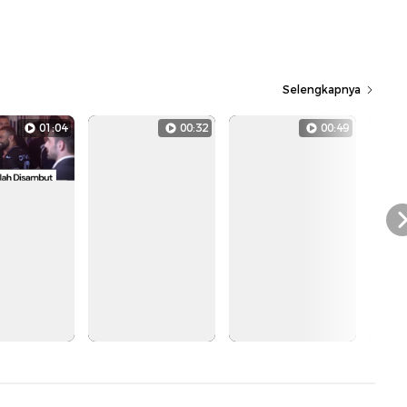
Selengkapnya
01:04
00:32
00:49