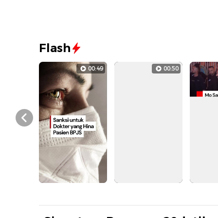
Flash
00:49
00:50
Prev