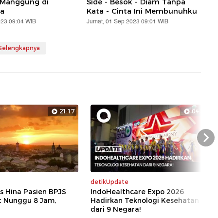
 Manggung di
Side - Besok - Diam Tanpa
a
Kata - Cinta Ini Membunuhku
023 09:04 WIB
Jumat, 01 Sep 2023 09:01 WIB
 Selengkapnya
21:17
04:39
Nex
detikUpdate
s Hina Pasien BPJS
IndoHealthcare Expo 2026
t Nunggu 8 Jam,
Hadirkan Teknologi Kesehatan
dari 9 Negara!