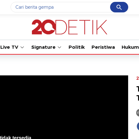
Cancel
Yang sedang ramai dicari
#1
gempa hari ini
#2
gempa
Live TV
Signature
Politik
Peristiwa
Hukum
#3
iran
#4
demo
#5
prabowo
2
Promoted
Terakhir yang dicari
Loading...
tidak tersedia
.