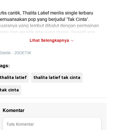
rtis cantik, Thalita Latief merilis single terbaru
ernuansakan pop yang berjudul 'Tak Cinta'.
uaranya yang lembut dibalut dengan permainan
iano dan akustik gitar yang manis. Seperti apa
asilnya? Yuk langsung saja dengar dan tonton
Lihat Selengkapnya
ideo clipnya eksklusif di detikcom.
0detik - 20DETIK
ags:
thalita latief
thalita latief tak cinta
tak cinta