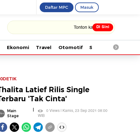
Daftar MPC
Masuk
Di Sini
Tonton kabar terbaru PIALA DUNIA 2026
Ekonomi
Travel
Otomotif
Saintek
Kesehata
0DETIK
Thalita Latief Rilis Single
Terbaru 'Tak Cinta'
|
0 Views | Kamis, 23 Sep 2021 08:00
Main
WIB
Stage