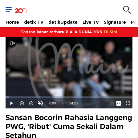
Home
detik TV
detikUpdate
Live TV
Signature
Pol
Tonton kabar terbaru PIALA DUNIA 2026
Di Sini
Dimuat
:
2.91%
Waktu
0:00
/
Durasi
34:20
Mainkan
Suara
Layar
Hidup
Saat
Sansan Bocorin Rahasia Langgeng
ini
PWG, 'Ribut' Cuma Sekali Dalam
Setahun