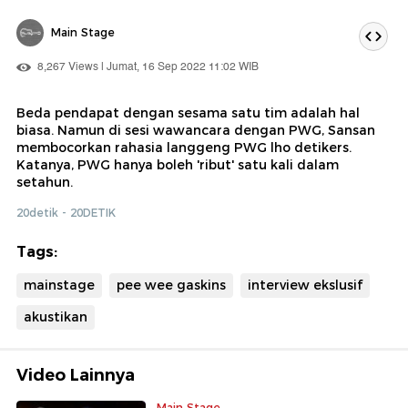
Main Stage
8,267 Views | Jumat, 16 Sep 2022 11:02 WIB
Beda pendapat dengan sesama satu tim adalah hal
biasa. Namun di sesi wawancara dengan PWG, Sansan
membocorkan rahasia langgeng PWG lho detikers.
Katanya, PWG hanya boleh 'ribut' satu kali dalam
setahun.
20detik - 20DETIK
Tags:
mainstage
pee wee gaskins
interview ekslusif
akustikan
Video Lainnya
Main Stage