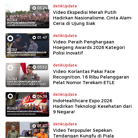
detikUpdate
03:24
Video Ekspedisi Merah Putih
Hadirkan Nasionalisme, Cinta Alam-
Ceria di Ujung Siak
detikUpdate
01:47
Video: Peraih Penghargaan
Hoegeng Awards 2026 Kategori
Polisi Inovatif
detikUpdate
03:52
Video: Korlantas Pakai Face
Recognition, 16 Ribu Pelanggaran
Pelat Nomor Terekam ETLE
detikUpdate
04:39
IndoHealthcare Expo 2026
Hadirkan Teknologi Kesehatan dari
9 Negara!
detikUpdate
01:47
Video Terpopuler Sepekan:
Tendangan Kungfu di Piala