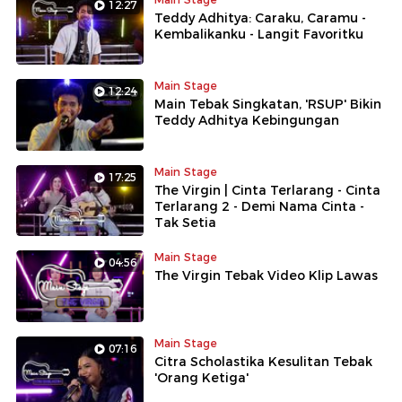
12:27
Teddy Adhitya: Caraku, Caramu -
Kembalikanku - Langit Favoritku
Main Stage
12:24
Main Tebak Singkatan, 'RSUP' Bikin
Teddy Adhitya Kebingungan
Main Stage
17:25
The Virgin | Cinta Terlarang - Cinta
Terlarang 2 - Demi Nama Cinta -
Tak Setia
Main Stage
04:56
The Virgin Tebak Video Klip Lawas
Main Stage
07:16
Citra Scholastika Kesulitan Tebak
'Orang Ketiga'