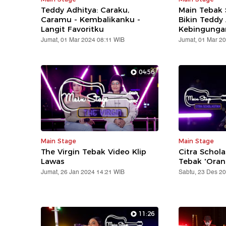
Teddy Adhitya: Caraku,
Main Tebak 
Caramu - Kembalikanku -
Bikin Teddy
Langit Favoritku
Kebingunga
Jumat, 01 Mar 2024 08:11 WIB
Jumat, 01 Mar 2
04:56
Main Stage
Main Stage
The Virgin Tebak Video Klip
Citra Schola
Lawas
Tebak 'Oran
Jumat, 26 Jan 2024 14:21 WIB
Sabtu, 23 Des 2
11:26