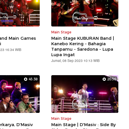
Main Stage
and Main Games
Main Stage KUBURAN Band |
i
Kanebo Kering - Bahagia
Tanpamu - Saredona - Lupa
023 16:34 WIB
Lupa Ingat
Jumat, 08 Sep 2023 10:13 WIB
45:38
20:50
Main Stage
rkarya, D'Masiv
Main Stage | D'Masiv : Side By