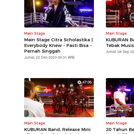
Main Stage
Main Stage
Main Stage Citra Scholastika |
KUBURAN B
Everybody Knew - Pasti Bisa -
Tebak Musis
Pernah Singgah
Jumat, 08 Sep 2
Jumat, 22 Des 2023 09:31 WIB
47:06
Main Stage
Main Stage
KUBURAN Band, Release Mini
20 Tahun Be