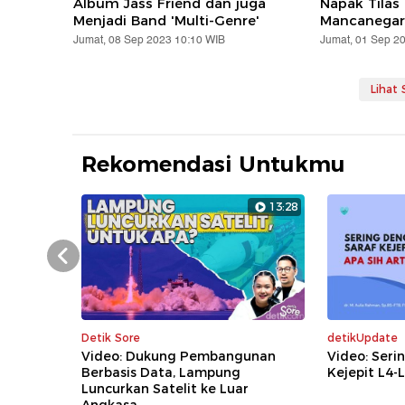
Album Jass Friend dan juga
Napak Tilas
Menjadi Band 'Multi-Genre'
Mancanegar
Jumat, 08 Sep 2023 10:10 WIB
Jumat, 01 Sep 2
Lihat
Rekomendasi Untukmu
13:28
Prev
Detik Sore
detikUpdate
Video: Dukung Pembangunan
Video: Seri
Berbasis Data, Lampung
Kejepit L4-L
Luncurkan Satelit ke Luar