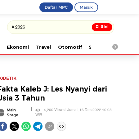
Daftar MPC
Masuk
Di Sini
Tonton kabar terbaru PIAL
Ekonomi
Travel
Otomotif
Saintek
Kesehata
0DETIK
Fakta Kaleb J: Les Nyanyi dari
Usia 3 Tahun
|
4,200 Views | Jumat, 16 Des 2022 10:03
Main
WIB
Stage