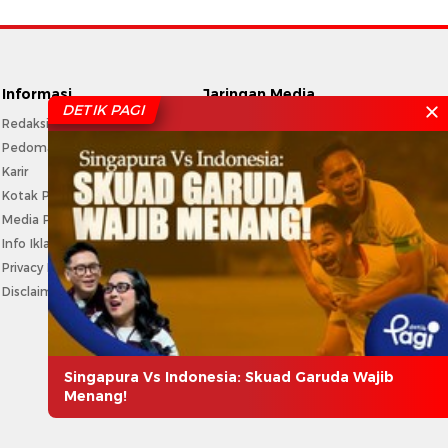
Informasi
Jaringan Media
DETIK PAGI
Redaksi
CNN Indonesia
Pedoman Media Siber
CNBC Indonesia
Karir
Haibunda
Kotak Pos
Beautynesia
Media Partner
Female Daily
Info Iklan
CXO Media
Privacy Policy
Disclaimer
Singapura Vs Indonesia: Skuad Garuda Wajib
Menang!