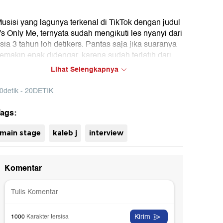
usisi yang lagunya terkenal di TikTok dengan judul
t's Only Me, ternyata sudah mengikuti les nyanyi dari
sia 3 tahun loh detikers. Pantas saja jika suaranya
emakin enak didengar, karena sudah terlatih dari
ecil. Selengkapnya di 20detik.
Lihat Selengkapnya
0detik - 20DETIK
ags:
uh
main stage
kaleb j
interview