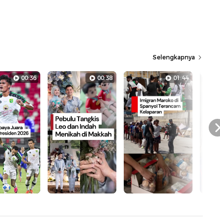
Selengkapnya
00:36
00:38
01:44