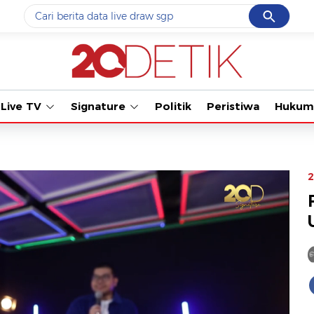
Cancel
Yang sedang ramai dicari
#1
data live draw sgp
#2
gempa hari ini
Live TV
Signature
Politik
Peristiwa
Hukum
#3
prabowo
#4
iran
#5
demo
2
Promoted
Terakhir yang dicari
Loading...