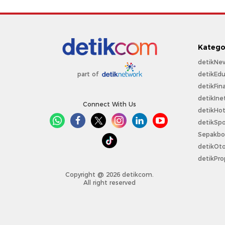
Katego
detikNe
detikEdu
part of
detikFin
detikIne
Connect With Us
detikHo
detikSpo
Sepakbo
detikOt
detikPro
Copyright @ 2026 detikcom.
All right reserved