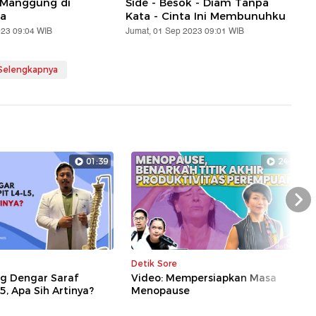
 Manggung di
Side - Besok - Diam Tanpa
a
Kata - Cinta Ini Membunuhku
023 09:04 WIB
Jumat, 01 Sep 2023 09:01 WIB
 Selengkapnya
01:39
24:01
Nex
Detik Sore
ng Dengar Saraf
Video: Mempersiapkan Masa
5, Apa Sih Artinya?
Menopause