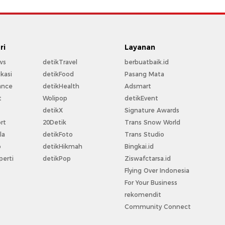
ri
Layanan
ws
detikTravel
berbuatbaik.id
kasi
detikFood
Pasang Mata
ance
detikHealth
Adsmart
t
Wolipop
detikEvent
t
detikX
Signature Awards
rt
20Detik
Trans Snow World
la
detikFoto
Trans Studio
o
detikHikmah
Bingkai.id
perti
detikPop
Ziswafctarsa.id
Flying Over Indonesia
For Your Business
rekomendit
Community Connect