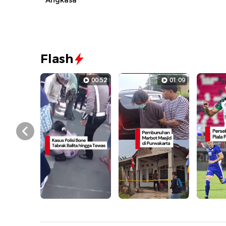
Angkasa
Flash
00:52
01:09
Prev