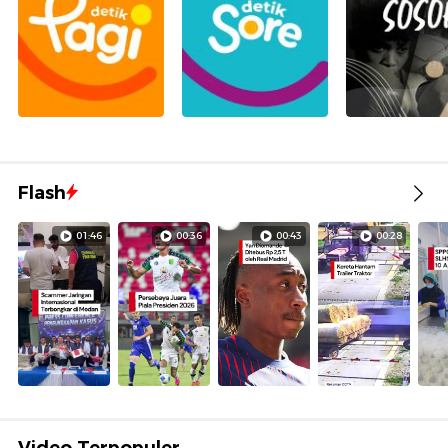
Flash
01:46
00:36
00:43
00:28
Video Terpopuler