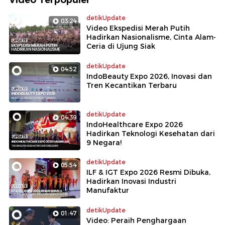
detikUpdate
03:24
Video Ekspedisi Merah Putih
Hadirkan Nasionalisme, Cinta Alam-
Ceria di Ujung Siak
detikUpdate
04:52
IndoBeauty Expo 2026, Inovasi dan
Tren Kecantikan Terbaru
detikUpdate
04:39
IndoHealthcare Expo 2026
Hadirkan Teknologi Kesehatan dari
9 Negara!
detikUpdate
05:54
ILF & IGT Expo 2026 Resmi Dibuka,
Hadirkan Inovasi Industri
Manufaktur
detikUpdate
01:47
Video: Peraih Penghargaan