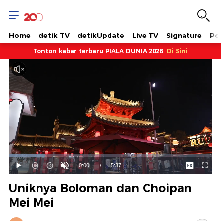
Home
detik TV
detikUpdate
Live TV
Signature
Pol
Tonton kabar terbaru PIALA DUNIA 2026
Di Sini
Dimuat
:
17.94%
Waktu
0:00
/
Durasi
5:37
Mainkan
Suara
Layar
Hidup
Saat
Uniknya Boloman dan Choipan
ini
Mei Mei