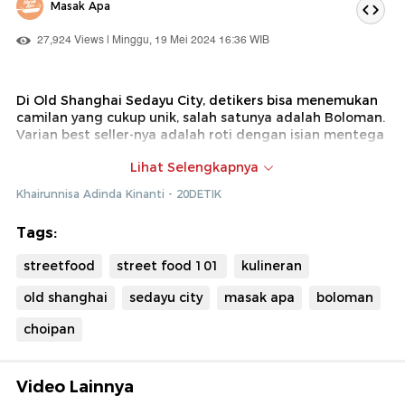
Masak Apa
27,924 Views | Minggu, 19 Mei 2024 16:36 WIB
Di Old Shanghai Sedayu City, detikers bisa menemukan
camilan yang cukup unik, salah satunya adalah Boloman.
Varian best seller-nya adalah roti dengan isian mentega
dan es batu. Dan juga ada Choipan Mei Mei dengan isian
Lihat Selengkapnya
bengkoang, kucai, talas, dan bengkoang jamur. Bisa
dinikmati dalam keadaan dikukus, ataupun digoreng.
Khairunnisa Adinda Kinanti - 20DETIK
Tags:
streetfood
street food 101
kulineran
old shanghai
sedayu city
masak apa
boloman
choipan
Video Lainnya