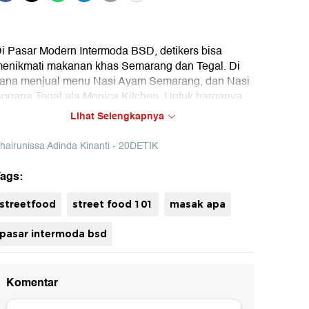
i Pasar Modern Intermoda BSD, detikers bisa
enikmati makanan khas Semarang dan Tegal. Di
ana menjual menu Nasi Ayam Semarang, dan Nasi
ogana Tegal ala Monica Kitchen. Untuk harganya
un tergolong terjangkau. Tonton selengkapnya
Lihat Selengkapnya
isini.
hairunissa Adinda Kinanti - 20DETIK
ags:
uh
streetfood
street food 101
masak apa
pasar intermoda bsd