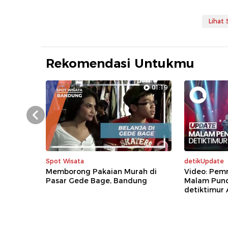
Lihat
Rekomendasi Untukmu
01:19
Prev
Spot Wisata
detikUpdate
Memborong Pakaian Murah di
Video: Pem
Pasar Gede Bage, Bandung
Malam Pun
detiktimur