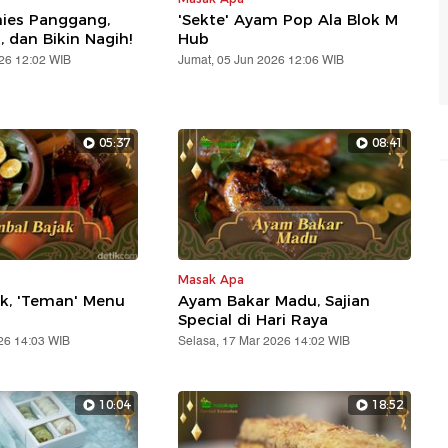
ies Panggang,
'Sekte' Ayam Pop Ala Blok M
, dan Bikin Nagih!
Hub
026 12:02 WIB
Jumat, 05 Jun 2026 12:06 WIB
05:37
08:41
Masak Apa
k, 'Teman' Menu
Ayam Bakar Madu, Sajian
Special di Hari Raya
26 14:03 WIB
Selasa, 17 Mar 2026 14:02 WIB
10:04
18:52