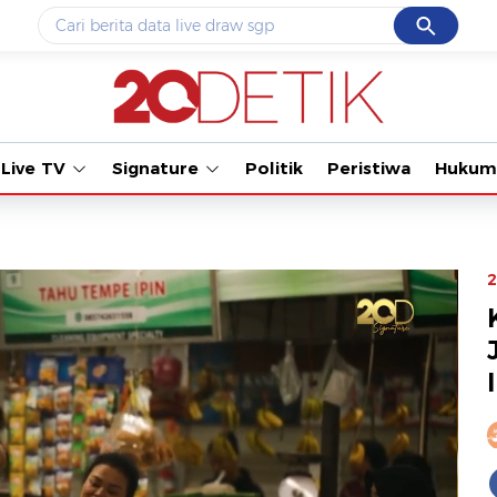
Cancel
Yang sedang ramai dicari
Tonton kabar terbaru PIALA 
#1
data live draw sgp
#2
piala presiden 2026
Live TV
Signature
Politik
Peristiwa
Hukum
#3
prabowo
#4
iran
#5
gempa hari ini
2
Promoted
Terakhir yang dicari
Loading...