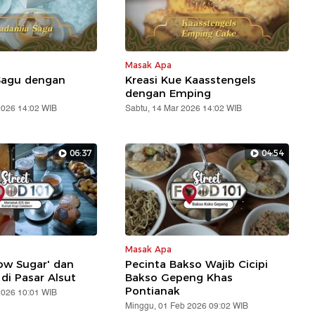
Masak Apa
Sagu dengan
Kreasi Kue Kaasstengels
dengan Emping
2026 14:02 WIB
Sabtu, 14 Mar 2026 14:02 WIB
06:37
04:54
Masak Apa
ow Sugar' dan
Pecinta Bakso Wajib Cicipi
di Pasar Alsut
Bakso Gepeng Khas
Pontianak
2026 10:01 WIB
Minggu, 01 Feb 2026 09:02 WIB