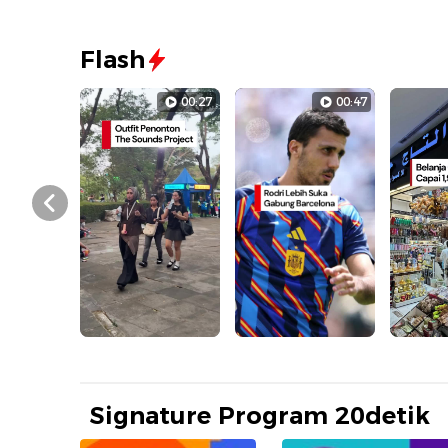
Flash
00:27
00:47
Prev
Signature Program 20detik