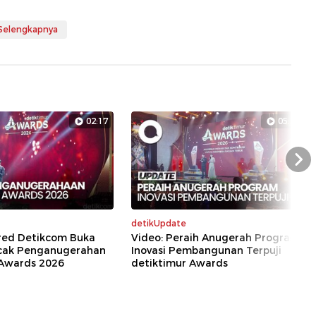
 Selengkapnya
02:17
05:29
Nex
detikUpdate
red Detikcom Buka
Video: Peraih Anugerah Program
cak Penganugerahan
Inovasi Pembangunan Terpuji
 Awards 2026
detiktimur Awards