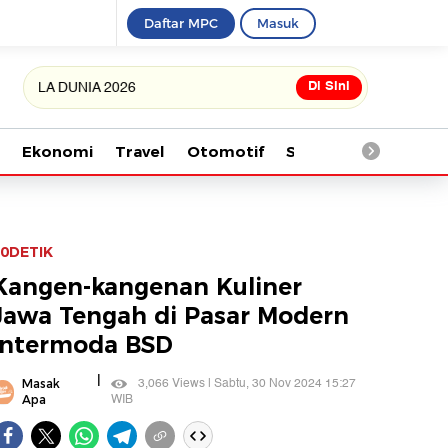
Daftar MPC
Masuk
Di Sini
DUNIA 2026
Ekonomi
Travel
Otomotif
Saintek
Kesehata
0DETIK
Kangen-kangenan Kuliner
Jawa Tengah di Pasar Modern
Intermoda BSD
|
3,066 Views | Sabtu, 30 Nov 2024 15:27
Masak
WIB
Apa