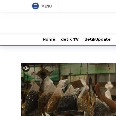
MENU
Home
detik TV
detikUpdate