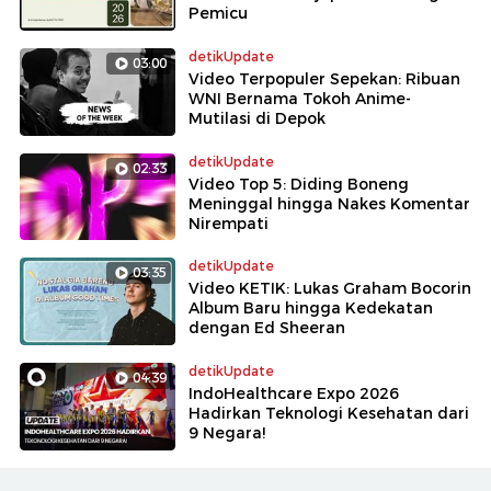
Pemicu
detikUpdate
03:00
Video Terpopuler Sepekan: Ribuan
WNI Bernama Tokoh Anime-
Mutilasi di Depok
detikUpdate
02:33
Video Top 5: Diding Boneng
Meninggal hingga Nakes Komentar
Nirempati
detikUpdate
03:35
Video KETIK: Lukas Graham Bocorin
Album Baru hingga Kedekatan
dengan Ed Sheeran
detikUpdate
04:39
IndoHealthcare Expo 2026
Hadirkan Teknologi Kesehatan dari
9 Negara!