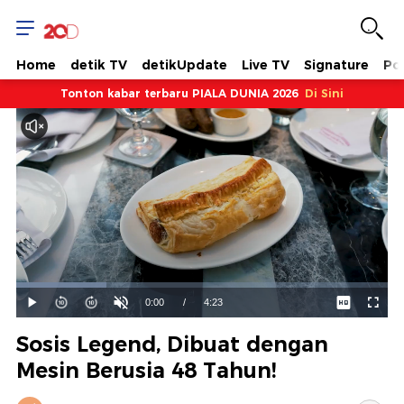
Home
detik TV
detikUpdate
Live TV
Signature
Pol
Tonton kabar terbaru PIALA DUNIA 2026
Di Sini
Dimuat
:
24.39%
Waktu
0:00
/
Durasi
4:23
Mainkan
Suara
Layar
Hidup
Saat
Sosis Legend, Dibuat dengan
ini
Mesin Berusia 48 Tahun!