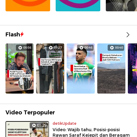
Flash
00:56
01:27
00:46
00:40
Video Terpopuler
detikUpdate
01:29
Video: Wajib tahu, Posisi-posisi
Rawan Saraf Kejepit dan Beragam