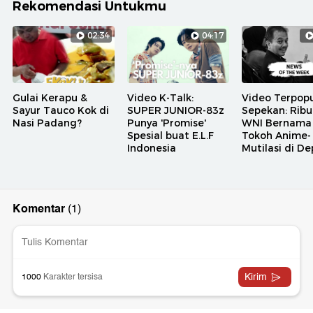
Rekomendasi Untukmu
02:34
04:17
Gulai Kerapu &
Video K-Talk:
Video Terpopu
Sayur Tauco Kok di
SUPER JUNIOR-83z
Sepekan: Rib
Nasi Padang?
Punya 'Promise'
WNI Bernama
Spesial buat E.L.F
Tokoh Anime-
Indonesia
Mutilasi di D