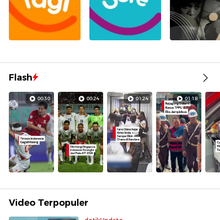
Flash
00:30
00:24
01:24
01:18
Video Terpopuler