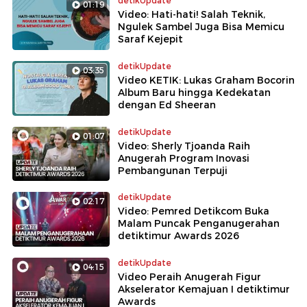
detikUpdate
01:19
Video: Hati-hati! Salah Teknik,
Ngulek Sambel Juga Bisa Memicu
Saraf Kejepit
detikUpdate
03:35
Video KETIK: Lukas Graham Bocorin
Album Baru hingga Kedekatan
dengan Ed Sheeran
detikUpdate
01:07
Video: Sherly Tjoanda Raih
Anugerah Program Inovasi
Pembangunan Terpuji
detikUpdate
02:17
Video: Pemred Detikcom Buka
Malam Puncak Penganugerahan
detiktimur Awards 2026
detikUpdate
04:15
Video Peraih Anugerah Figur
Akselerator Kemajuan I detiktimur
Awards