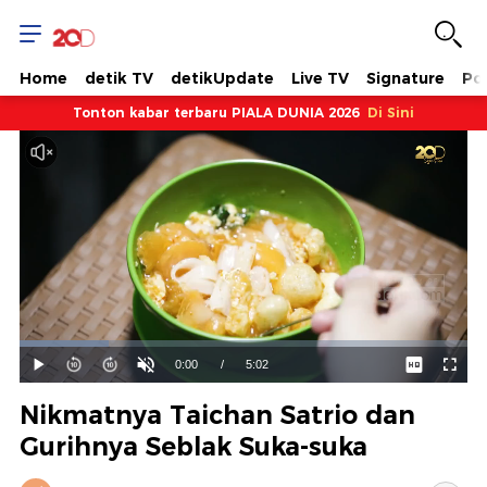
Home
detik TV
detikUpdate
Live TV
Signature
Pol
Tonton kabar terbaru PIALA DUNIA 2026
Di Sini
Dimuat
:
19.87%
Waktu
0:00
/
Durasi
5:02
Mainkan
Suara
Layar
Hidup
Saat
Nikmatnya Taichan Satrio dan
ini
Gurihnya Seblak Suka-suka