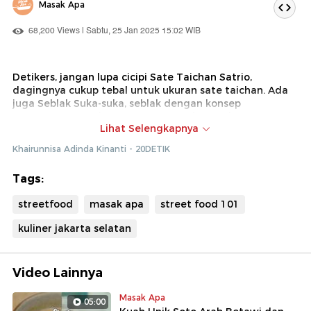
Masak Apa
68,200 Views | Sabtu, 25 Jan 2025 15:02 WIB
Detikers, jangan lupa cicipi Sate Taichan Satrio,
dagingnya cukup tebal untuk ukuran sate taichan. Ada
juga Seblak Suka-suka, seblak dengan konsep
prasmanan yang harga satuan toppingnya hanya Rp
Lihat Selengkapnya
2.000. Ulasan selengkapnya simak video berikut ini.
Khairunnisa Adinda Kinanti - 20DETIK
Tags:
streetfood
masak apa
street food 101
kuliner jakarta selatan
Video Lainnya
Masak Apa
05:00