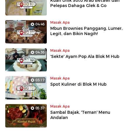
Kuah Unik Soto Arab Betawi dan
Pelepas Dahaga Glek & Go
Masak Apa
04:46
Mbun Brownies Panggang, Lumer,
Legit, dan Bikin Nagih!
Masak Apa
04:36
'Sekte' Ayam Pop Ala Blok M Hub
Masak Apa
03:17
Spot Kuliner di Blok M Hub
Masak Apa
05:37
Sambal Bajak, 'Teman' Menu
Andalan