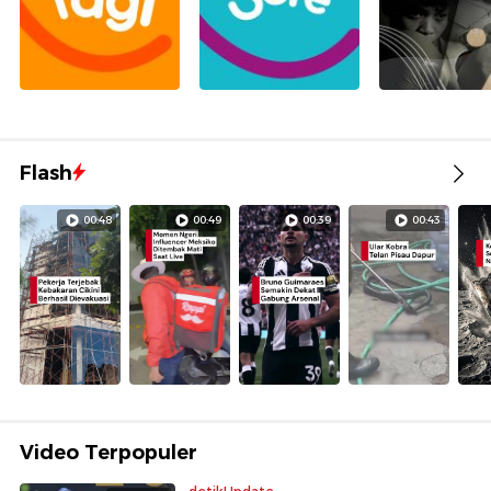
Flash
00:48
00:49
00:39
00:43
Video Terpopuler