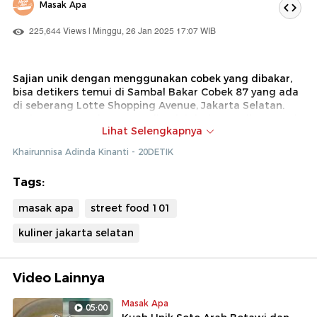
Masak Apa
225,644 Views | Minggu, 26 Jan 2025 17:07 WIB
Sajian unik dengan menggunakan cobek yang dibakar,
bisa detikers temui di Sambal Bakar Cobek 87 yang ada
di seberang Lotte Shopping Avenue, Jakarta Selatan.
Varian menunya beragam, dimulai dari ayam, ikan, cumi,
Lihat Selengkapnya
udang, dan masih banyak lagi. Untuk harga? Jangan
khawatir detikers. Setiap lauk yang dibeli di sini, sudah
Khairunnisa Adinda Kinanti - 20DETIK
termasuk nasi lho.
Tags:
masak apa
street food 101
kuliner jakarta selatan
Video Lainnya
Masak Apa
05:00