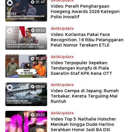
detikUpdate
01:47
Video: Peraih Penghargaan
Hoegeng Awards 2026 Kategori
Polisi Inovatif
detikUpdate
03:52
Video: Korlantas Pakai Face
Recognition, 16 Ribu Pelanggaran
Pelat Nomor Terekam ETLE
detikUpdate
01:47
Video Terpopuler Sepekan:
Tendangan Kungfu di Piala
Soeratin-Staf KPK Kena OTT
detikUpdate
00:49
Video Gempa di Jepang: Rumah
Terbakar, Kereta Terguling-Mal
Runtuh
detikUpdate
00:52
Video Top 5: Nathalie Holscher
Menikah hingga Dude Harlino
Serahkan Honor Jadi BA DSI