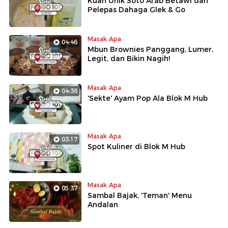
Kuah Unik Soto Arab Betawi dan
Pelepas Dahaga Glek & Go
Masak Apa
04:46
Mbun Brownies Panggang, Lumer,
Legit, dan Bikin Nagih!
Masak Apa
04:36
'Sekte' Ayam Pop Ala Blok M Hub
Masak Apa
03:17
Spot Kuliner di Blok M Hub
Masak Apa
05:37
Sambal Bajak, 'Teman' Menu
Andalan