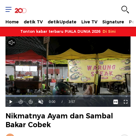
Home
detik TV
detikUpdate
Live TV
Signature
Pol
Tonton kabar terbaru PIALA DUNIA 2026
Di Sini
Dimuat
:
25.31%
Waktu
0:00
/
Durasi
3:57
Mainkan
Suara
Layar
Hidup
Saat
Nikmatnya Ayam dan Sambal
ini
Bakar Cobek