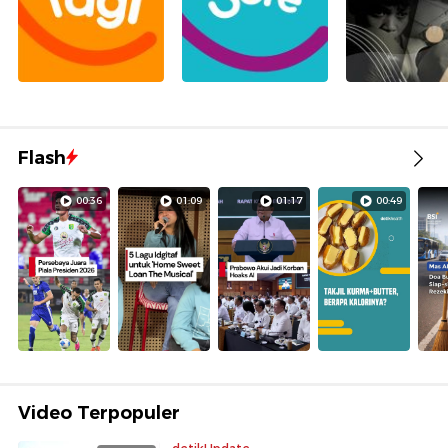
Flash
00:36
01:09
01:17
00:49
Video Terpopuler