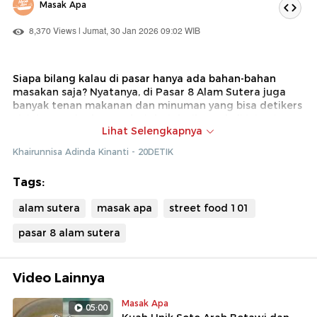
Masak Apa
8,370 Views | Jumat, 30 Jan 2026 09:02 WIB
Siapa bilang kalau di pasar hanya ada bahan-bahan
masakan saja? Nyatanya, di Pasar 8 Alam Sutera juga
banyak tenan makanan dan minuman yang bisa detikers
cicipi seperti rekomendasi dari detikcom kali ini, yaitu
Lihat Selengkapnya
Soto Kudus Delima, Martabak 825, Bakso Koko Gepeng
dan Rumah Kopi Celebes+.
Khairunnisa Adinda Kinanti - 20DETIK
Tags:
alam sutera
masak apa
street food 101
pasar 8 alam sutera
Video Lainnya
Masak Apa
05:00