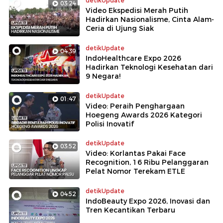
detikUpdate
03:24
Video Ekspedisi Merah Putih
Hadirkan Nasionalisme, Cinta Alam-
Ceria di Ujung Siak
detikUpdate
04:39
IndoHealthcare Expo 2026
Hadirkan Teknologi Kesehatan dari
9 Negara!
detikUpdate
01:47
Video: Peraih Penghargaan
Hoegeng Awards 2026 Kategori
Polisi Inovatif
detikUpdate
03:52
Video: Korlantas Pakai Face
Recognition, 16 Ribu Pelanggaran
Pelat Nomor Terekam ETLE
detikUpdate
04:52
IndoBeauty Expo 2026, Inovasi dan
Tren Kecantikan Terbaru