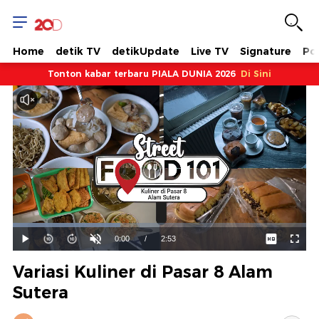
Home
detik TV
detikUpdate
Live TV
Signature
Pol
Tonton kabar terbaru PIALA DUNIA 2026
Di Sini
Dimuat
:
36.57%
Waktu
0:00
/
Durasi
2:53
Mainkan
Suara
Layar
Hidup
Saat
Variasi Kuliner di Pasar 8 Alam
ini
Sutera