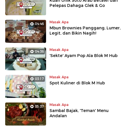
Kuah Unik Soto Arab Betawi dan
Pelepas Dahaga Glek & Go
Masak Apa
04:46
Mbun Brownies Panggang, Lumer,
Legit, dan Bikin Nagih!
Masak Apa
04:36
'Sekte' Ayam Pop Ala Blok M Hub
Masak Apa
03:17
Spot Kuliner di Blok M Hub
Masak Apa
05:37
Sambal Bajak, 'Teman' Menu
Andalan