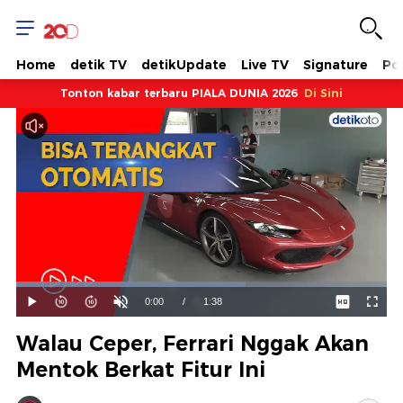
Home
detik TV
detikUpdate
Live TV
Signature
Pol
Tonton kabar terbaru PIALA DUNIA 2026
Di Sini
Dimuat
:
61.81%
Waktu
0:00
/
Durasi
1:38
Mainkan
Suara
Layar
Hidup
Saat
Walau Ceper, Ferrari Nggak Akan
ini
Mentok Berkat Fitur Ini