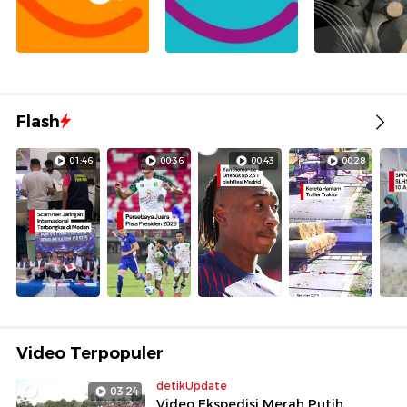
Flash
01:46
00:36
00:43
00:28
Video Terpopuler
detikUpdate
03:24
Video Ekspedisi Merah Putih