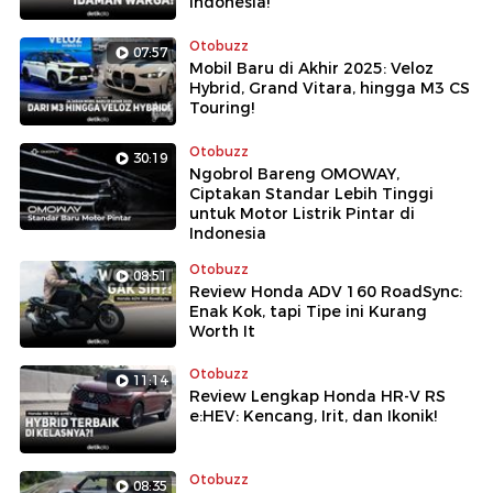
Indonesia!
Otobuzz
07:57
Mobil Baru di Akhir 2025: Veloz
Hybrid, Grand Vitara, hingga M3 CS
Touring!
Otobuzz
30:19
Ngobrol Bareng OMOWAY,
Ciptakan Standar Lebih Tinggi
untuk Motor Listrik Pintar di
Indonesia
Otobuzz
08:51
Review Honda ADV 160 RoadSync:
Enak Kok, tapi Tipe ini Kurang
Worth It
Otobuzz
11:14
Review Lengkap Honda HR-V RS
e:HEV: Kencang, Irit, dan Ikonik!
Otobuzz
08:35