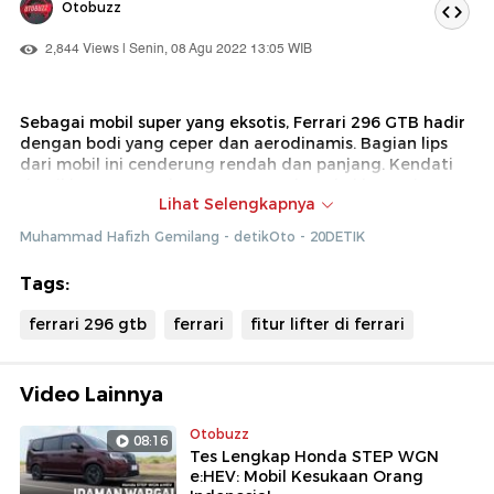
Otobuzz
2,844 Views | Senin, 08 Agu 2022 13:05 WIB
Sebagai mobil super yang eksotis, Ferrari 296 GTB hadir
dengan bodi yang ceper dan aerodinamis. Bagian lips
dari mobil ini cenderung rendah dan panjang. Kendati
demikian, pengendara 296 GTB tak perlu khawatir
Lihat Selengkapnya
ketika melaju di jalan yang tak rata. Sebab Ferrari
membekali mobil ini dengan fitur lifter agar bodi depan
Muhammad Hafizh Gemilang - detikOto - 20DETIK
tidak mentok.
Tags:
ferrari 296 gtb
ferrari
fitur lifter di ferrari
Video Lainnya
Otobuzz
08:16
Tes Lengkap Honda STEP WGN
e:HEV: Mobil Kesukaan Orang