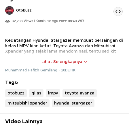
Otobuzz
32,238 Views | Kamis, 18 Agu 2022 08:40 WIB
Kedatangan Hyundai Stargazer membuat persaingan di
kelas LMPV kian ketat. Toyota Avanza dan Mitsubishi
Xpander yang sejak lama mendominasi, tentu sedikit
terusik akan kehadiran LMPV asal Korea Selatan ini.
Lihat Selengkapnya
Nah! Kali ini, detikOto membandingkan atau melakukan
Muhammad Hafizh Gemilang - 20DETIK
komparasi bagian interior dan fitur di dalam kabin dari
Stargazer, Avanza, dan Xpander. Kira-kira siapa yang
Tags:
lebih baik? Simak program Otobuzz berikut ini!
otobuzz
giias
lmpv
toyota avanza
mitsubishi xpander
hyundai stargazer
Video Lainnya