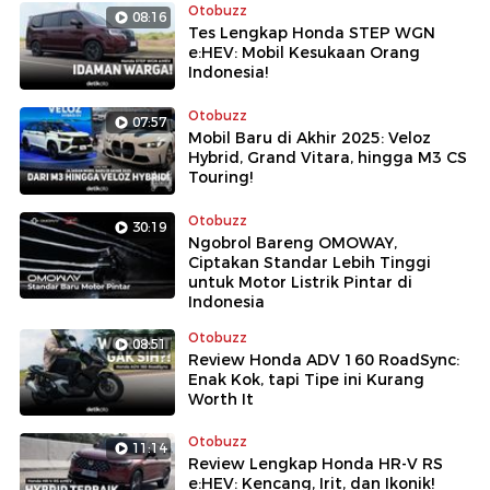
Otobuzz
08:16
Tes Lengkap Honda STEP WGN
e:HEV: Mobil Kesukaan Orang
Indonesia!
Otobuzz
07:57
Mobil Baru di Akhir 2025: Veloz
Hybrid, Grand Vitara, hingga M3 CS
Touring!
Otobuzz
30:19
Ngobrol Bareng OMOWAY,
Ciptakan Standar Lebih Tinggi
untuk Motor Listrik Pintar di
Indonesia
Otobuzz
08:51
Review Honda ADV 160 RoadSync:
Enak Kok, tapi Tipe ini Kurang
Worth It
Otobuzz
11:14
Review Lengkap Honda HR-V RS
e:HEV: Kencang, Irit, dan Ikonik!