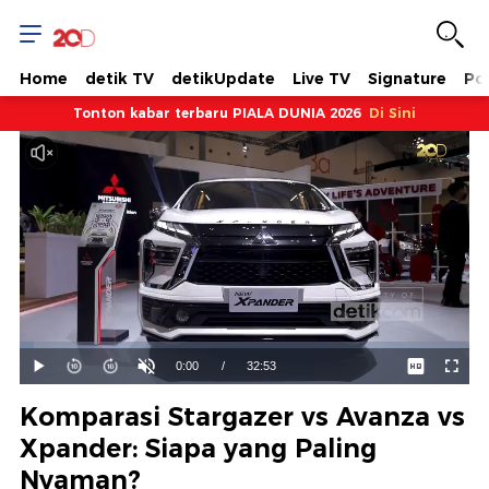
Home
detik TV
detikUpdate
Live TV
Signature
Pol
Tonton kabar terbaru PIALA DUNIA 2026
Di Sini
Dimuat
:
3.04%
Waktu
0:00
/
Durasi
32:53
Mainkan
Suara
Layar
Hidup
Saat
Komparasi Stargazer vs Avanza vs
ini
Xpander: Siapa yang Paling
Nyaman?