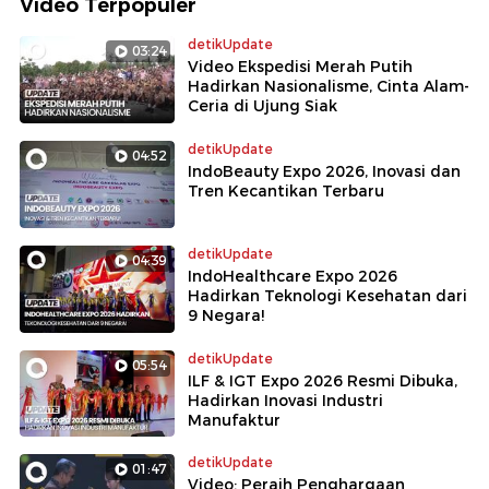
Video Terpopuler
detikUpdate
03:24
Video Ekspedisi Merah Putih
Hadirkan Nasionalisme, Cinta Alam-
Ceria di Ujung Siak
detikUpdate
04:52
IndoBeauty Expo 2026, Inovasi dan
Tren Kecantikan Terbaru
detikUpdate
04:39
IndoHealthcare Expo 2026
Hadirkan Teknologi Kesehatan dari
9 Negara!
detikUpdate
05:54
ILF & IGT Expo 2026 Resmi Dibuka,
Hadirkan Inovasi Industri
Manufaktur
detikUpdate
01:47
Video: Peraih Penghargaan