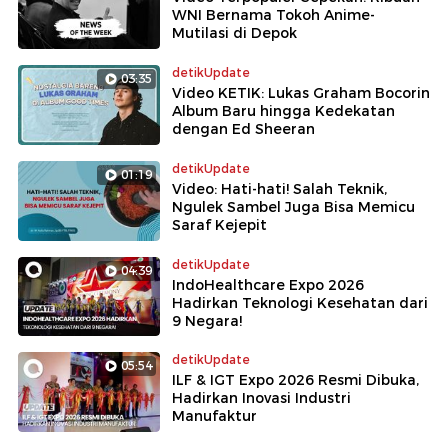
WNI Bernama Tokoh Anime-
Mutilasi di Depok
detikUpdate
03:35
Video KETIK: Lukas Graham Bocorin
Album Baru hingga Kedekatan
dengan Ed Sheeran
detikUpdate
01:19
Video: Hati-hati! Salah Teknik,
Ngulek Sambel Juga Bisa Memicu
Saraf Kejepit
detikUpdate
04:39
IndoHealthcare Expo 2026
Hadirkan Teknologi Kesehatan dari
9 Negara!
detikUpdate
05:54
ILF & IGT Expo 2026 Resmi Dibuka,
Hadirkan Inovasi Industri
Manufaktur