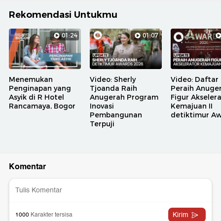
Rekomendasi Untukmu
01:24
01:07
Menemukan
Video: Sherly
Video: Daftar
Penginapan yang
Tjoanda Raih
Peraih Anuge
Asyik di R Hotel
Anugerah Program
Figur Akseler
Rancamaya, Bogor
Inovasi
Kemajuan II
Pembangunan
detiktimur A
Terpuji