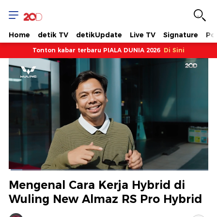
Home
detik TV
detikUpdate
Live TV
Signature
Pol
Tonton kabar terbaru PIALA DUNIA 2026
Di Sini
Dimuat
:
6.80%
Waktu
0:10
/
Durasi
17:17
Berhenti
Suara
Layar
Mengenal Cara Kerja Hybrid di
Hidup
Saat
Wuling New Almaz RS Pro Hybrid
ini