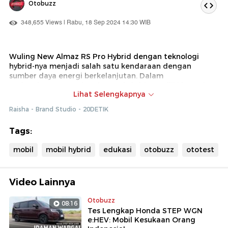
Otobuzz
348,655 Views | Rabu, 18 Sep 2024 14:30 WIB
Wuling New Almaz RS Pro Hybrid dengan teknologi
hybrid-nya menjadi salah satu kendaraan dengan
sumber daya energi berkelanjutan. Dalam
perkembangannya, kendaraan hybrid memiliki banyak
Lihat Selengkapnya
keuntungan, bukan hanya bagi pengguna, namun juga
untuk lingkungan. Simak video Otobos berikut untuk
Raisha - Brand Studio - 20DETIK
penjelasan lengkapnya Bersama Product Planner Wuling
Motors Indonesia, Danang Wiratmoko.
Tags:
mobil
mobil hybrid
edukasi
otobuzz
ototest
Video Lainnya
Otobuzz
08:16
Tes Lengkap Honda STEP WGN
e:HEV: Mobil Kesukaan Orang