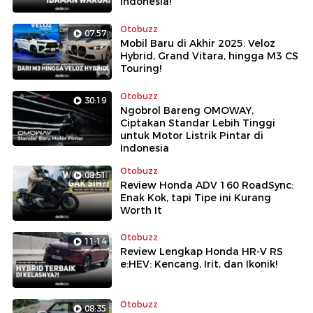
Indonesia!
Otobuzz
07:57
Mobil Baru di Akhir 2025: Veloz
Hybrid, Grand Vitara, hingga M3 CS
Touring!
Otobuzz
30:19
Ngobrol Bareng OMOWAY,
Ciptakan Standar Lebih Tinggi
untuk Motor Listrik Pintar di
Indonesia
Otobuzz
08:51
Review Honda ADV 160 RoadSync:
Enak Kok, tapi Tipe ini Kurang
Worth It
Otobuzz
11:14
Review Lengkap Honda HR-V RS
e:HEV: Kencang, Irit, dan Ikonik!
Otobuzz
08:35