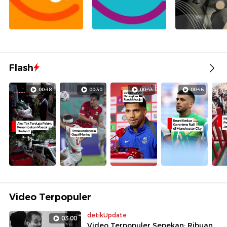
Flash
00:38
00:30
00:43
00:46
Video Terpopuler
detikUpdate
03:00
Video Terpopuler Sepekan: Ribuan