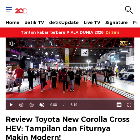
Home
detik TV
detikUpdate
Live TV
Signature
Pol
Tonton kabar terbaru PIALA DUNIA 2026
Di Sini
Dimuat
:
15.82%
Waktu
0:00
/
Durasi
6:19
Mainkan
Suara
Layar
Hidup
Saat
Review Toyota New Corolla Cross
ini
HEV: Tampilan dan Fiturnya
Makin Modern!