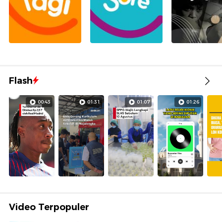
Flash
00:43
01:31
01:07
01:26
Video Terpopuler