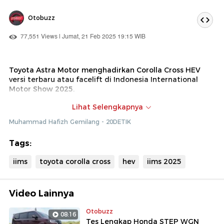
Otobuzz
77,551 Views | Jumat, 21 Feb 2025 19:15 WIB
Toyota Astra Motor menghadirkan Corolla Cross HEV
versi terbaru atau facelift di Indonesia International
Motor Show 2025.
Mobil ini hadir dengan desain yang lebih modern hingga
Lihat Selengkapnya
fitur yang kian canggih, khususnya di fitur keselamatan.
Muhammad Hafizh Gemilang - 20DETIK
Seperti apa wujudnya kini? Simak ulasannya di program
Otobuzz kali ini!
Tags:
iims
toyota corolla cross
hev
iims 2025
Video Lainnya
Otobuzz
08:16
Tes Lengkap Honda STEP WGN