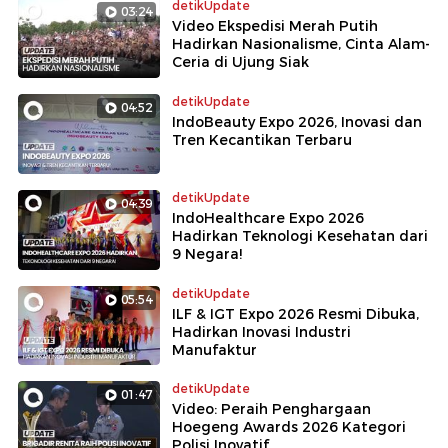
detikUpdate
03:24
Video Ekspedisi Merah Putih
Hadirkan Nasionalisme, Cinta Alam-
Ceria di Ujung Siak
detikUpdate
04:52
IndoBeauty Expo 2026, Inovasi dan
Tren Kecantikan Terbaru
detikUpdate
04:39
IndoHealthcare Expo 2026
Hadirkan Teknologi Kesehatan dari
9 Negara!
detikUpdate
05:54
ILF & IGT Expo 2026 Resmi Dibuka,
Hadirkan Inovasi Industri
Manufaktur
detikUpdate
01:47
Video: Peraih Penghargaan
Hoegeng Awards 2026 Kategori
Polisi Inovatif