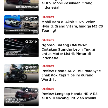
e:HEV: Mobil Kesukaan Orang
Indonesia!
Otobuzz
07:57
Mobil Baru di Akhir 2025: Veloz
Hybrid, Grand Vitara, hingga M3 CS
Touring!
Otobuzz
30:19
Ngobrol Bareng OMOWAY,
Ciptakan Standar Lebih Tinggi
untuk Motor Listrik Pintar di
Indonesia
Otobuzz
08:51
Review Honda ADV 160 RoadSync:
Enak Kok, tapi Tipe ini Kurang
Worth It
Otobuzz
11:14
Review Lengkap Honda HR-V RS
e:HEV: Kencang, Irit, dan Ikonik!