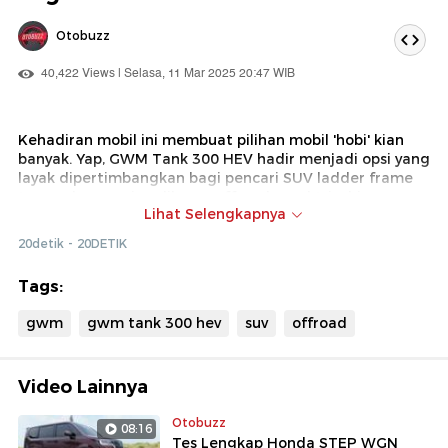
Otobuzz
40,422 Views | Selasa, 11 Mar 2025 20:47 WIB
Kehadiran mobil ini membuat pilihan mobil 'hobi' kian
banyak. Yap, GWM Tank 300 HEV hadir menjadi opsi yang
layak dipertimbangkan bagi pencari SUV ladder frame
tangguh yang siap dibawa offroad, road trip, hingga
Lihat Selengkapnya
dipakai harian di perkotaan.
20detik - 20DETIK
Menariknya, mobil asal China yang tampangnya sangar
ini dihadirkan pula dengan teknologi canggih seperti
Tags:
mesin hybrid dan segudang fitur yang dapat
memudahkan untuk offroad. Lantas seperti apa hasil tes
gwm
gwm tank 300 hev
suv
offroad
lengkapnya? Simak ulasan kami terhadap GWM Tank
300 HEV ini!
Video Lainnya
Otobuzz
08:16
Tes Lengkap Honda STEP WGN