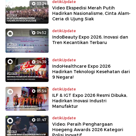
detikUpdate
03:24
Video Ekspedisi Merah Putih
Hadirkan Nasionalisme, Cinta Alam-
Ceria di Ujung Siak
detikUpdate
04:52
IndoBeauty Expo 2026, Inovasi dan
Tren Kecantikan Terbaru
detikUpdate
04:39
IndoHealthcare Expo 2026
Hadirkan Teknologi Kesehatan dari
9 Negara!
detikUpdate
05:54
ILF & IGT Expo 2026 Resmi Dibuka,
Hadirkan Inovasi Industri
Manufaktur
detikUpdate
01:47
Video: Peraih Penghargaan
Hoegeng Awards 2026 Kategori
Polisi Inovatif