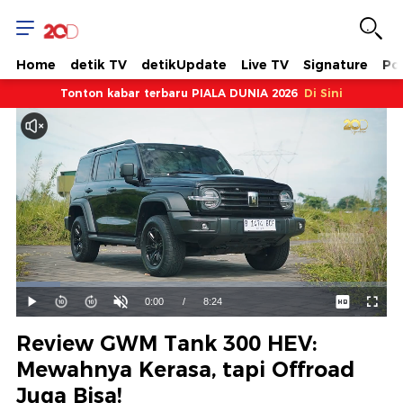
Home
detik TV
detikUpdate
Live TV
Signature
Pol
Tonton kabar terbaru PIALA DUNIA 2026
Di Sini
Dimuat
:
11.89%
Waktu
0:00
/
Durasi
8:24
Mainkan
Suara
Layar
Hidup
Saat
Review GWM Tank 300 HEV:
ini
Mewahnya Kerasa, tapi Offroad
Juga Bisa!