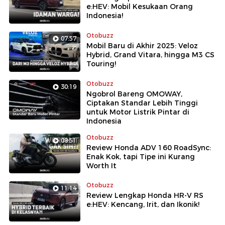
e:HEV: Mobil Kesukaan Orang
Indonesia!
Otobuzz
07:57
Mobil Baru di Akhir 2025: Veloz
Hybrid, Grand Vitara, hingga M3 CS
Touring!
Otobuzz
30:19
Ngobrol Bareng OMOWAY,
Ciptakan Standar Lebih Tinggi
untuk Motor Listrik Pintar di
Indonesia
Otobuzz
08:51
Review Honda ADV 160 RoadSync:
Enak Kok, tapi Tipe ini Kurang
Worth It
Otobuzz
11:14
Review Lengkap Honda HR-V RS
e:HEV: Kencang, Irit, dan Ikonik!