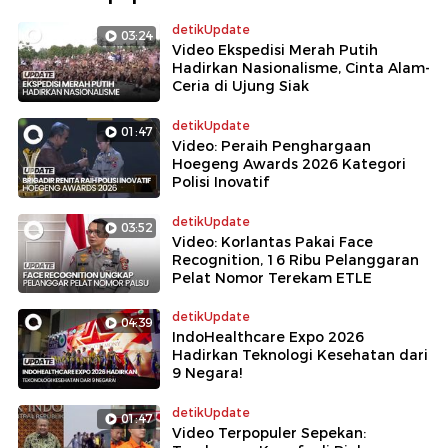
detikUpdate
03:24
Video Ekspedisi Merah Putih
Hadirkan Nasionalisme, Cinta Alam-
Ceria di Ujung Siak
detikUpdate
01:47
Video: Peraih Penghargaan
Hoegeng Awards 2026 Kategori
Polisi Inovatif
detikUpdate
03:52
Video: Korlantas Pakai Face
Recognition, 16 Ribu Pelanggaran
Pelat Nomor Terekam ETLE
detikUpdate
04:39
IndoHealthcare Expo 2026
Hadirkan Teknologi Kesehatan dari
9 Negara!
detikUpdate
01:47
Video Terpopuler Sepekan: