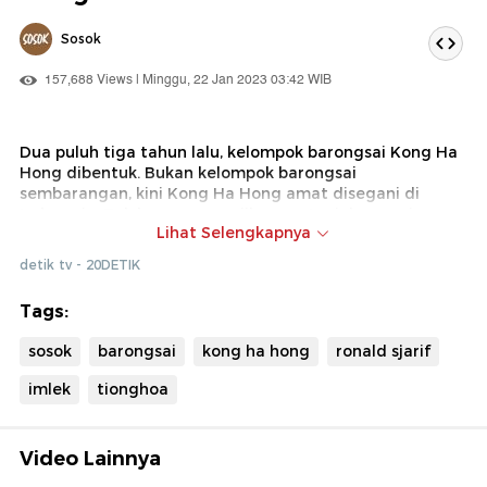
Sosok
157,688 Views | Minggu, 22 Jan 2023 03:42 WIB
Dua puluh tiga tahun lalu, kelompok barongsai Kong Ha
Hong dibentuk. Bukan kelompok barongsai
sembarangan, kini Kong Ha Hong amat disegani di
Indonesia. Tak hanya menyajikan pertunjukan seni,
Lihat Selengkapnya
barongsai Kong Ha Hong memiliki kualitas atletik yang
sulit disaingi. Terbukti, Kong Ha Hong sudah
detik tv - 20DETIK
mengantongi gelar juara dunia sebanyak lima kali.
Tags:
Semua ini tak lepas dari perjuangan sang sosok pendiri,
Ronald Sjarif.
sosok
barongsai
kong ha hong
ronald sjarif
imlek
tionghoa
Video Lainnya