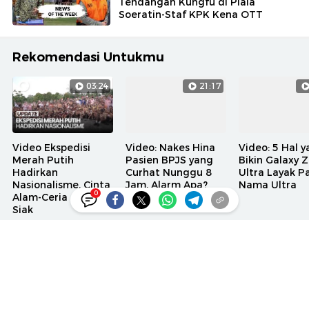
Tendangan Kungfu di Piala
Soeratin-Staf KPK Kena OTT
Rekomendasi Untukmu
03:24
21:17
Video Ekspedisi
Video: Nakes Hina
Video: 5 Hal 
Merah Putih
Pasien BPJS yang
Bikin Galaxy Z
Hadirkan
Curhat Nunggu 8
Ultra Layak P
Nasionalisme, Cinta
Jam, Alarm Apa?
Nama Ultra
0
Alam-Ceria di Ujung
Siak