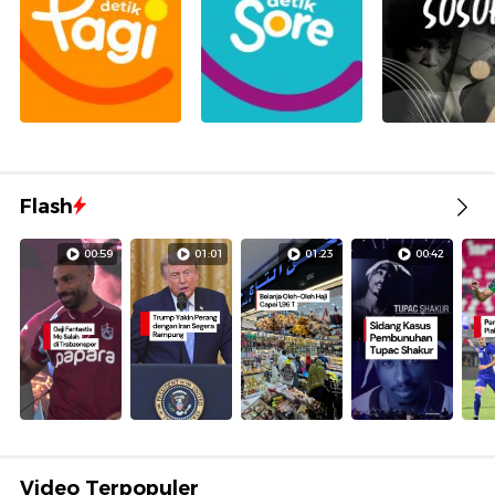
Flash
00:59
01:01
01:23
00:42
Video Terpopuler