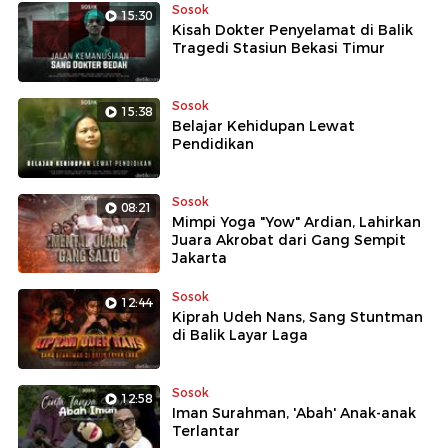
Sosok
15:30
Kisah Dokter Penyelamat di Balik
Tragedi Stasiun Bekasi Timur
Sosok
15:38
Belajar Kehidupan Lewat
Pendidikan
Sosok
08:21
Mimpi Yoga "Yow" Ardian, Lahirkan
Juara Akrobat dari Gang Sempit
Jakarta
Sosok
12:44
Kiprah Udeh Nans, Sang Stuntman
di Balik Layar Laga
Sosok
12:58
Iman Surahman, 'Abah' Anak-anak
Terlantar