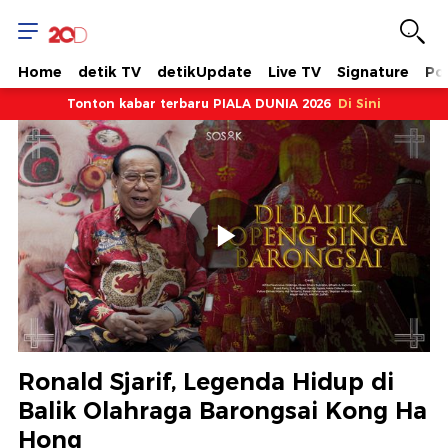
Home
detik TV
detikUpdate
Live TV
Signature
Pol
Tonton kabar terbaru PIALA DUNIA 2026
Di Sini
Memutarkan
Video
Ronald Sjarif, Legenda Hidup di
Balik Olahraga Barongsai Kong Ha
Hong