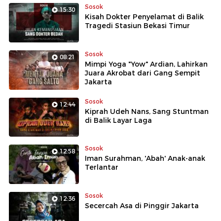
Satu hal yang pasti, ia ingin menjawab kegelisahannya
Sosok
15:30
sendiri. Bagaimana jika pendidikan tidak hanya tentang
Kisah Dokter Penyelamat di Balik
lulus sekolah, tetapi tentang belajar menjalani hidup?
Tragedi Stasiun Bekasi Timur
Sosok
08:21
Mimpi Yoga "Yow" Ardian, Lahirkan
Juara Akrobat dari Gang Sempit
Jakarta
Sosok
12:44
Kiprah Udeh Nans, Sang Stuntman
di Balik Layar Laga
Sosok
12:58
Iman Surahman, 'Abah' Anak-anak
Terlantar
Sosok
12:36
Secercah Asa di Pinggir Jakarta