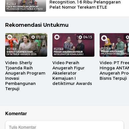
Recognition, 16 Ribu Pelanggaran
Pelat Nomor Terekam ETLE
Rekomendasi Untukmu
01:07
04:15
Video: Sherly
Video Peraih
Video: PT Fre
Tjoanda Raih
Anugerah Figur
Hingga ANTA
Anugerah Program
Akselerator
Anugerah Pr
Inovasi
Kemajuan I
Bisnis Terpuji
Pembangunan
detiktimur Awards
Terpuji