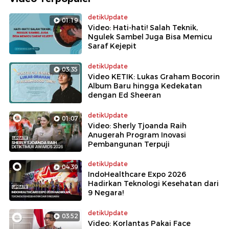
detikUpdate
01:19
Video: Hati-hati! Salah Teknik,
Ngulek Sambel Juga Bisa Memicu
Saraf Kejepit
detikUpdate
03:35
Video KETIK: Lukas Graham Bocorin
Album Baru hingga Kedekatan
dengan Ed Sheeran
detikUpdate
01:07
Video: Sherly Tjoanda Raih
Anugerah Program Inovasi
Pembangunan Terpuji
detikUpdate
04:39
IndoHealthcare Expo 2026
Hadirkan Teknologi Kesehatan dari
9 Negara!
detikUpdate
03:52
Video: Korlantas Pakai Face