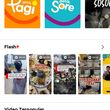
Flash
00:46
01:09
01:34
00:43
Video Terpopuler