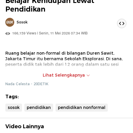
Belajar Kehidupan Lewat
Pendidikan
Sosok
166,159 Views | Senin, 11 Mei 2026 07:34 WIB
Ruang belajar non-formal di bilangan Duren Sawit,
Jakarta Timur itu bernama Sekolah Eksplorasi. Di sana,
peserta didik tak lebih dari 12 orang dalam satu sesi
kelas. Mata pelajarannya pun tak lazim, berisi proyek-
Lihat Selengkapnya
proyek kolaboratif yang memungkinkan para murid
menjelajah berbagai gagasan, keterampilan, dan
Nada Celesta - 20DETIK
persoalan nyata di sekitar mereka.
Tags:
Di balik ruang belajar ini ada Lena Karolina, kepala
sekolah sekaligus co-founder Sekolah Eksplorasi. Berdiri
sosok
pendidikan
pendidikan nonformal
sejak 2024, Lena membagikan kisahnya tentang jatuh
bangun merintis ruang belajar alternatif tersebut,
berikut kegelisahannya terhadap wajah pendidikan di
Indonesia hari ini.
Video Lainnya