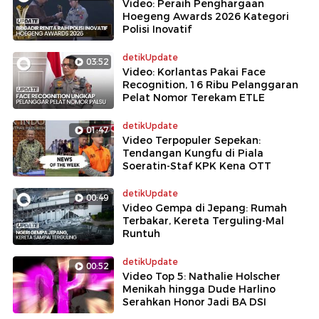
Video: Peraih Penghargaan
Hoegeng Awards 2026 Kategori
Polisi Inovatif
detikUpdate
03:52
Video: Korlantas Pakai Face
Recognition, 16 Ribu Pelanggaran
Pelat Nomor Terekam ETLE
detikUpdate
01:47
Video Terpopuler Sepekan:
Tendangan Kungfu di Piala
Soeratin-Staf KPK Kena OTT
detikUpdate
00:49
Video Gempa di Jepang: Rumah
Terbakar, Kereta Terguling-Mal
Runtuh
detikUpdate
00:52
Video Top 5: Nathalie Holscher
Menikah hingga Dude Harlino
Serahkan Honor Jadi BA DSI