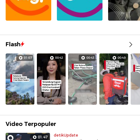
Flash
01:07
00:42
00:43
00:49
Video Terpopuler
detikUpdate
01:47