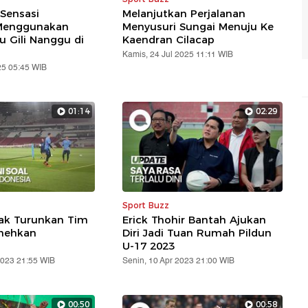
Sensasi
Melanjutkan Perjalanan
 Menggunakan
Menyusuri Sungai Menuju Ke
u Gili Nanggu di
Kaendran Cilacap
Kamis, 24 Jul 2025 11:11 WIB
25 05:45 WIB
01:14
02:29
Sport Buzz
ak Turunkan Tim
Erick Thohir Bantah Ajukan
emehkan
Diri Jadi Tuan Rumah Pildun
U-17 2023
2023 21:55 WIB
Senin, 10 Apr 2023 21:00 WIB
00:50
00:58