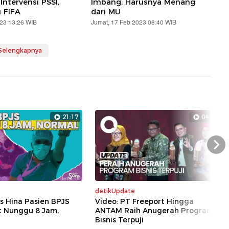
ntervensi PSSI,
Imbang, Harusnya Menang
 FIFA
dari MU
023 13:26 WIB
Jumat, 17 Feb 2023 08:40 WIB
 Selengkapnya
21:17
04:40
Nex
detikUpdate
s Hina Pasien BPJS
Video: PT Freeport Hingga
t Nunggu 8 Jam,
ANTAM Raih Anugerah Program
Bisnis Terpuji