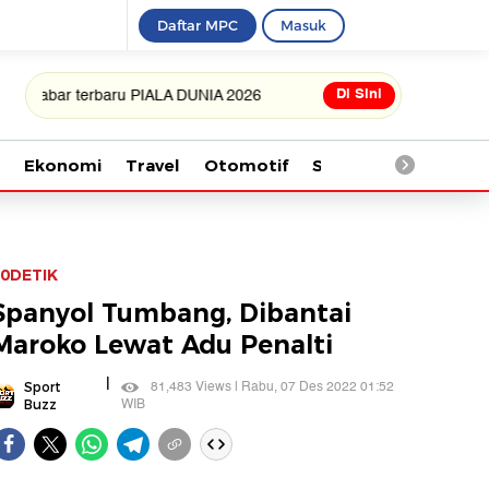
Daftar MPC
Masuk
Di Sini
 terbaru PIALA DUNIA 2026
Ekonomi
Travel
Otomotif
Saintek
Kesehata
0DETIK
Spanyol Tumbang, Dibantai
Maroko Lewat Adu Penalti
|
81,483 Views | Rabu, 07 Des 2022 01:52
Sport
WIB
Buzz