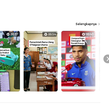
Selengkapnya
00:37
00:54
00:43