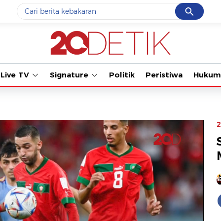
Cancel
Yang sedang ramai dicari
Tonton kabar
#1
data live draw sgp
#2
k-talk
Live TV
Signature
Politik
Peristiwa
Hukum
#3
kebakaran
#4
prabowo
#5
gempa hari ini
2
Promoted
Terakhir yang dicari
Loading...