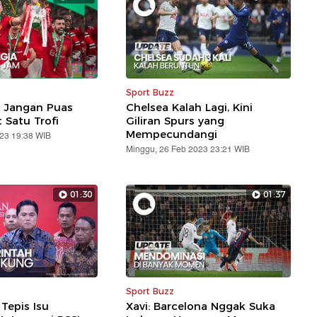
Sport Buzz
 Jangan Puas
Chelsea Kalah Lagi, Kini
Satu Trofi
Giliran Spurs yang
Mempecundangi
023 19:38 WIB
Minggu, 26 Feb 2023 23:21 WIB
01:30
01:37
Sport Buzz
 Tepis Isu
Xavi: Barcelona Nggak Suka