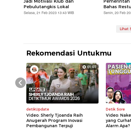
Jadi Motivasi Klub dan
Pemerintah I
Pebulutangkis Lokal
Bahas Restu
Selasa, 21 Feb 2023 13:43 WIB
Senin, 20 Feb 2
Lihat
Rekomendasi Untukmu
01:07
Prev
detikUpdate
Detik Sore
Video: Sherly Tjoanda Raih
Video: Nake
Anugerah Program Inovasi
yang Curha
Pembangunan Terpuji
Alarm Apa?