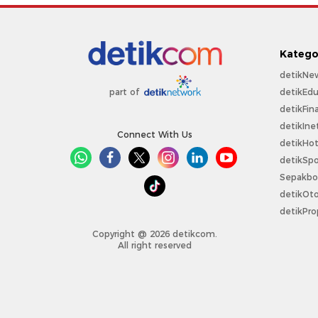
Katego
detikNe
detikEdu
part of
detikFin
detikIne
Connect With Us
detikHo
detikSpo
Sepakbo
detikOt
detikPro
Copyright @ 2026 detikcom.
All right reserved