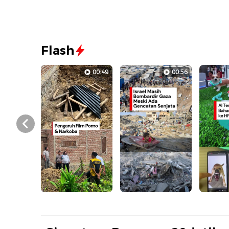
Flash
00:49
00:56
Prev