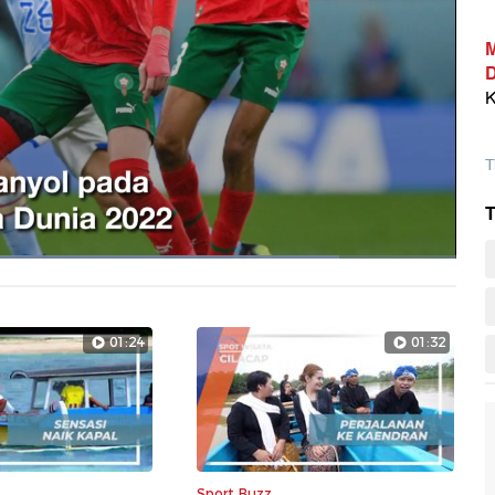
D
K
T
T
t
:
0%
Layarpen
01:24
01:32
Sport Buzz