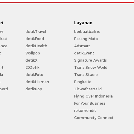
ri
Layanan
ws
detikTravel
berbuatbaik.id
kasi
detikFood
Pasang Mata
ance
detikHealth
Adsmart
t
Wolipop
detikEvent
t
detikX
Signature Awards
rt
20Detik
Trans Snow World
la
detikFoto
Trans Studio
o
detikHikmah
Bingkai.id
perti
detikPop
Ziswafctarsa.id
Flying Over Indonesia
For Your Business
rekomendit
Community Connect