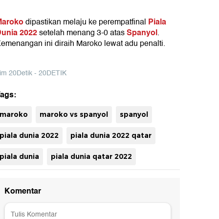
Maroko
Piala
dipastikan melaju ke perempatfinal
unia 2022
Spanyol
setelah menang 3-0 atas
.
emenangan ini diraih Maroko lewat adu penalti.
im 20Detik - 20DETIK
ags:
maroko
maroko vs spanyol
spanyol
uh
piala dunia 2022
piala dunia 2022 qatar
piala dunia
piala dunia qatar 2022