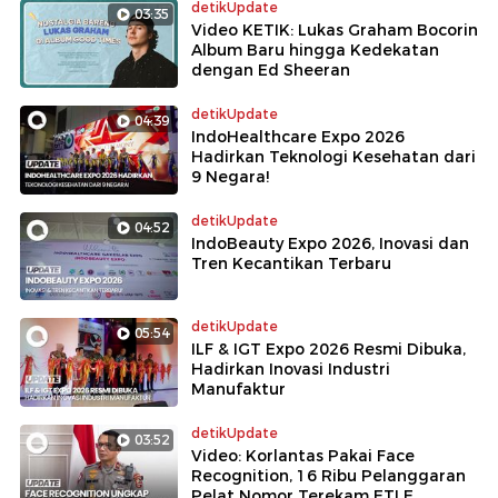
detikUpdate
03:35
Video KETIK: Lukas Graham Bocorin
Album Baru hingga Kedekatan
dengan Ed Sheeran
detikUpdate
04:39
IndoHealthcare Expo 2026
Hadirkan Teknologi Kesehatan dari
9 Negara!
detikUpdate
04:52
IndoBeauty Expo 2026, Inovasi dan
Tren Kecantikan Terbaru
detikUpdate
05:54
ILF & IGT Expo 2026 Resmi Dibuka,
Hadirkan Inovasi Industri
Manufaktur
detikUpdate
03:52
Video: Korlantas Pakai Face
Recognition, 16 Ribu Pelanggaran
Pelat Nomor Terekam ETLE