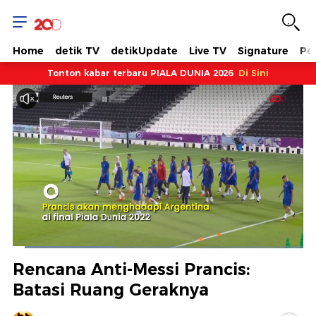
Home
detik TV
detikUpdate
Live TV
Signature
Pol
Tonton kabar terbaru PIALA DUNIA 2026
Di Sini
Dimuat
:
34.97%
Waktu
0:08
/
Durasi
3:16
Berhenti
Suara
Layar
Rencana Anti-Messi Prancis:
Hidup
Saat
Batasi Ruang Geraknya
ini