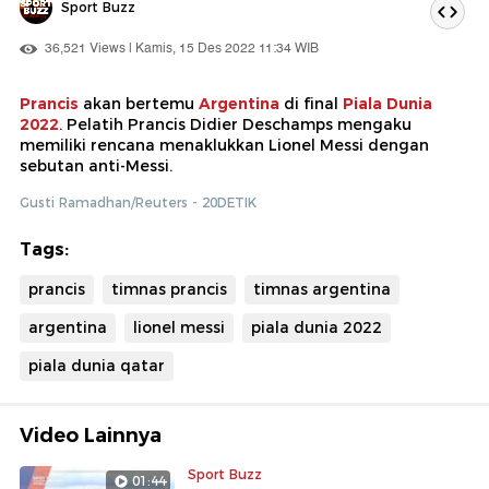
Sport Buzz
36,521 Views | Kamis, 15 Des 2022 11:34 WIB
Prancis
akan bertemu
Argentina
di final
Piala Dunia
2022
. Pelatih Prancis Didier Deschamps mengaku
memiliki rencana menaklukkan Lionel Messi dengan
sebutan anti-Messi.
Gusti Ramadhan/Reuters - 20DETIK
Tags:
prancis
timnas prancis
timnas argentina
argentina
lionel messi
piala dunia 2022
piala dunia qatar
Video Lainnya
Sport Buzz
01:44