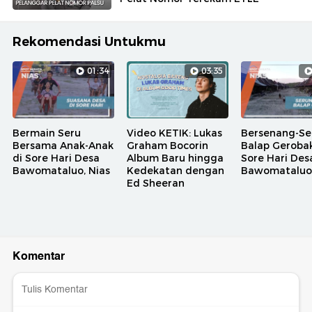
Rekomendasi Untukmu
01:34
03:35
Bermain Seru
Video KETIK: Lukas
Bersenang-S
Bersama Anak-Anak
Graham Bocorin
Balap Gerobak
di Sore Hari Desa
Album Baru hingga
Sore Hari Des
Bawomataluo, Nias
Kedekatan dengan
Bawomataluo,
Ed Sheeran