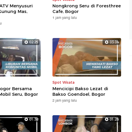
ATV Menyusuri
Nongkrong Seru di Foresthree
Gunung Mas,
Cafe, Bogor
1 jam yang lalu
lu
02:25
03:04
Spot Wisata
 Bogor Bersama
Mencicipi Bakso Lezat di
obil Seru, Bogor
Bakso Goendoel, Bogor
2 jam yang lalu
01:38
01:26