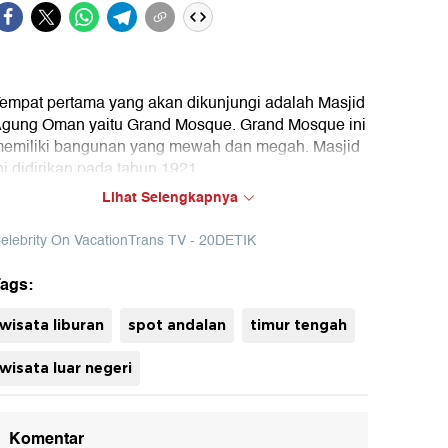
empat pertama yang akan dikunjungi adalah Masjid
gung Oman yaitu Grand Mosque. Grand Mosque ini
emiliki bangunan yang mewah dan megah. Masjid
ni didirikan pada tahun 1921.
Lihat Selengkapnya
ok : Celebrity on Vacation Trans TV (Diki)
elebrity On VacationTrans TV - 20DETIK
uh
ags:
wisata liburan
spot andalan
timur tengah
wisata luar negeri