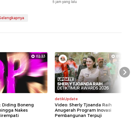
5 jam yang lalu
 Selengkapnya
02:33
01:07
Nex
detikUpdate
: Diding Boneng
Video: Sherly Tjoanda Raih
hingga Nakes
Anugerah Program Inovasi
irempati
Pembangunan Terpuji