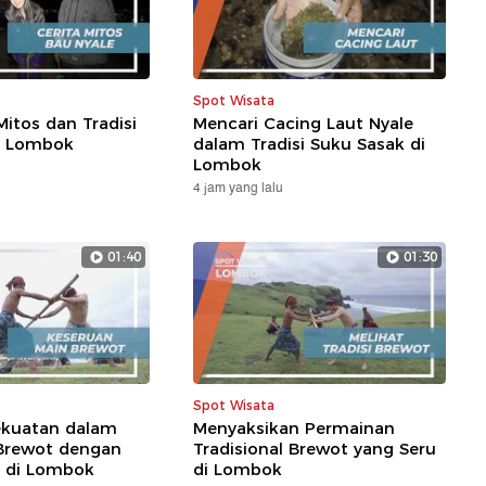
Spot Wisata
itos dan Tradisi
Mencari Cacing Laut Nyale
i Lombok
dalam Tradisi Suku Sasak di
Lombok
4 jam yang lalu
01:40
01:30
Spot Wisata
kuatan dalam
Menyaksikan Permainan
Brewot dengan
Tradisional Brewot yang Seru
l di Lombok
di Lombok