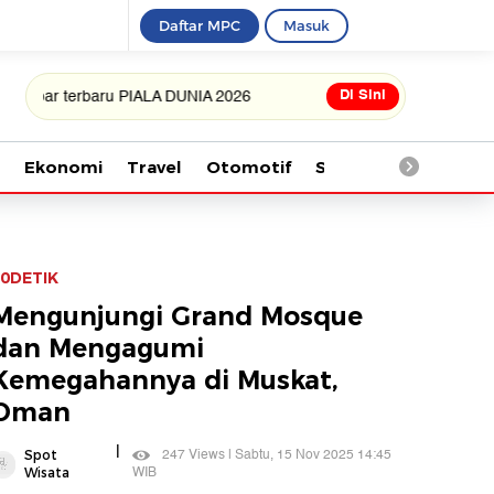
Daftar MPC
Masuk
Di Sini
erbaru PIALA DUNIA 2026
Ekonomi
Travel
Otomotif
Saintek
Kesehata
0DETIK
Mengunjungi Grand Mosque
dan Mengagumi
Kemegahannya di Muskat,
Oman
|
247 Views | Sabtu, 15 Nov 2025 14:45
Spot
WIB
Wisata