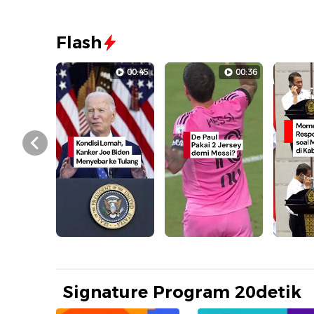
Flash
00:45
00:36
Prev
Signature Program 20detik