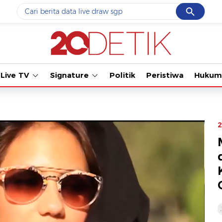
Cancel
Yang sedang ramai dicari
Tonton kabar t
#1
ketik
#2
bromo
Live TV
Signature
Politik
Peristiwa
Hukum
#3
streaming motogp
#4
prabowo
#5
data live draw sgp
2
Promoted
Terakhir yang dicari
Loading...