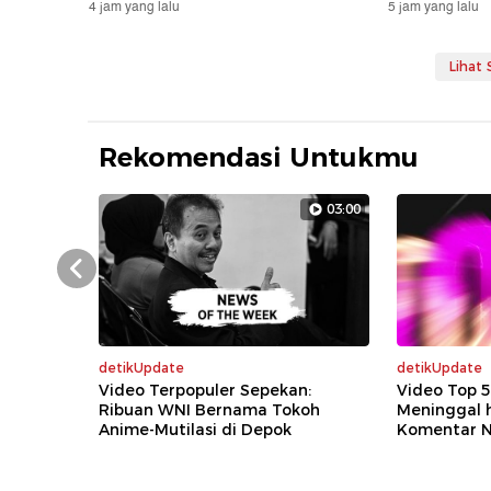
4 jam yang lalu
5 jam yang lalu
Lihat
Rekomendasi Untukmu
03:00
Prev
detikUpdate
detikUpdate
Video Terpopuler Sepekan:
Video Top 5
Ribuan WNI Bernama Tokoh
Meninggal 
Anime-Mutilasi di Depok
Komentar N