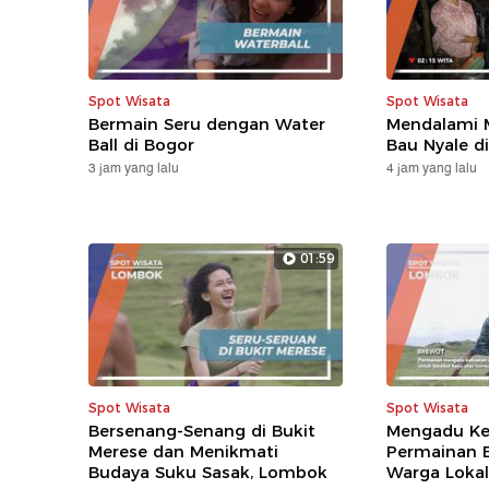
Spot Wisata
Spot Wisata
Bermain Seru dengan Water
Mendalami M
Ball di Bogor
Bau Nyale d
3 jam yang lalu
4 jam yang lalu
01:59
Spot Wisata
Spot Wisata
Bersenang-Senang di Bukit
Mengadu Ke
Merese dan Menikmati
Permainan 
Budaya Suku Sasak, Lombok
Warga Loka