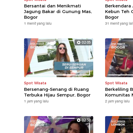
Bersantai dan Menikmati
Berkendara 
Jagung Bakar di Gunung Mas,
Kebun Teh 
Bogor
Bogor
1 menit yang lalu
31 menit yang la
02:05
Spot Wisata
Spot Wisata
Bersenang-Senang di Ruang
Berkeliling
Terbuka Hijau Sempur, Bogor
Komunitas M
1 jam yang lalu
2 jam yang lalu
02:30