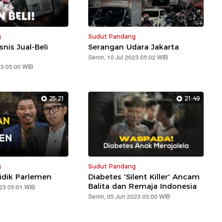
g
Sudut Pandang
snis Jual-Beli
Serangan Udara Jakarta
Senin, 10 Jul 2023 05:02 WIB
23 05:00 WIB
25:21
21:49
g
Sudut Pandang
idik Parlemen
Diabetes 'Silent Killer' Ancam
Balita dan Remaja Indonesia
023 05:01 WIB
Senin, 05 Jun 2023 05:00 WIB