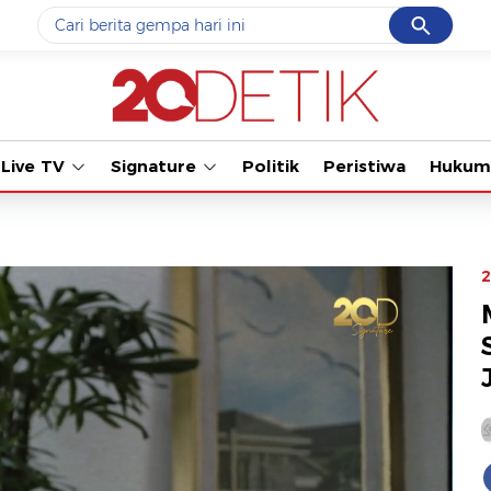
Cancel
Yang sedang ramai dicari
#1
data live draw sgp
#2
piala presiden 2026
Live TV
Signature
Politik
Peristiwa
Hukum
#3
prabowo
#4
iran
#5
gempa hari ini
2
Promoted
Terakhir yang dicari
Loading...