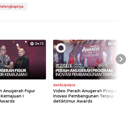
 Selengkapnya
04:15
05:29
Nex
detikUpdate
h Anugerah Figur
Video: Peraih Anugerah Program
 Kemajuan I
Inovasi Pembangunan Terpuji
 Awards
detiktimur Awards