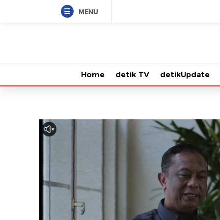
MENU
Home
detik TV
detikUpdate