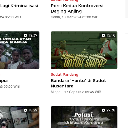
d
agi Kriminalisasi
Porsi Kedua Kontroversi
m
Daging Anjing
a
024 05:00 WIB
Senin, 18 Mar 2024 05:00 WIB
S
M
19:37
15:16
U
g
Sudut Pandang
apia
Bandara 'Hantu' di Sudut
Nusantara
23 05:00 WIB
Minggu, 17 Sep 2023 05:45 WIB
18:29
27:38