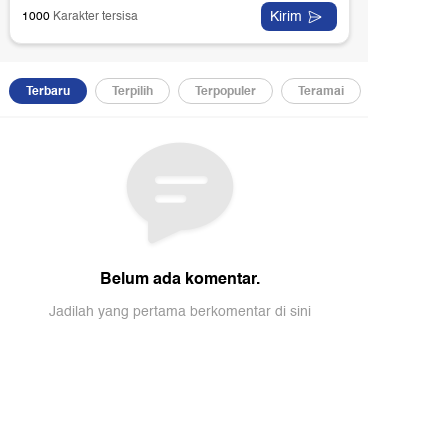
engan tegas membantah anggapan tersebut, ia
enyatakan PIK 2 dengan PSN Tropical Coastland
dalah dua hal yang berbeda.
Sudut Pandang:
imak Selengkapnya dalam
elihat Lebih Dekat Proyek Strategis Nasional di
tara Jakarta
.