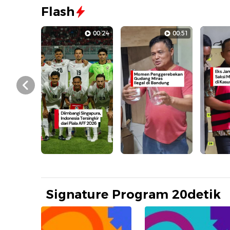
Flash
00:24
00:51
Prev
Signature Program 20detik