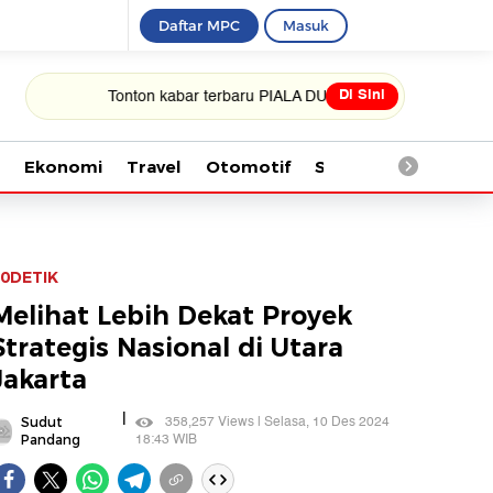
Daftar MPC
Masuk
Di Sini
Tonton kabar terbaru PIALA DUNIA 2026
Ekonomi
Travel
Otomotif
Saintek
Kesehata
0DETIK
Melihat Lebih Dekat Proyek
Strategis Nasional di Utara
Jakarta
|
358,257 Views | Selasa, 10 Des 2024
Sudut
18:43 WIB
Pandang