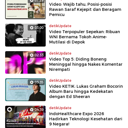
01:29
Video: Wajib tahu, Posisi-posisi
Rawan Saraf Kejepit dan Beragam
Pemicu
detikUpdate
03:00
Video Terpopuler Sepekan: Ribuan
WNI Bernama Tokoh Anime-
Mutilasi di Depok
detikUpdate
02:33
Video Top 5: Diding Boneng
Meninggal hingga Nakes Komentar
Nirempati
detikUpdate
03:35
Video KETIK: Lukas Graham Bocorin
Album Baru hingga Kedekatan
dengan Ed Sheeran
detikUpdate
04:39
IndoHealthcare Expo 2026
Hadirkan Teknologi Kesehatan dari
9 Negara!