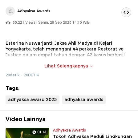
Adhyaksa Awards
35,221 Views | Senin, 29 Sep 2025 14:10 WIB
Esterina Nuswarjanti, Jaksa Ahli Madya di Kejari
Yogyakarta, telah menangani 44 perkara Restorative
Justice dalam empat tahun dengan 42 kasus berhasil
diselesaikan lewat perdamaian. Pada Januari - Juli 2025
Lihat Selengkapnya
saja, ia menangani 18 perkara sekaligus membimbing
tiga jaksa lain sebagai fasilitator restorative justice. Ia
20detik - 20DETIK
juga pernah mencatatkan prestasi sebagai jaksa
fasilitator terbaik se-DIY tahun 2024.
Tags:
adhyaksa award 2025
adhyaksa awards
Video Lainnya
Adhyaksa Awards
01:41
Tokoh Adhyaksa Peduli Lingkungan