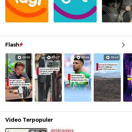
Flash
00:56
01:27
00:46
00:40
Video Terpopuler
detikUpdate