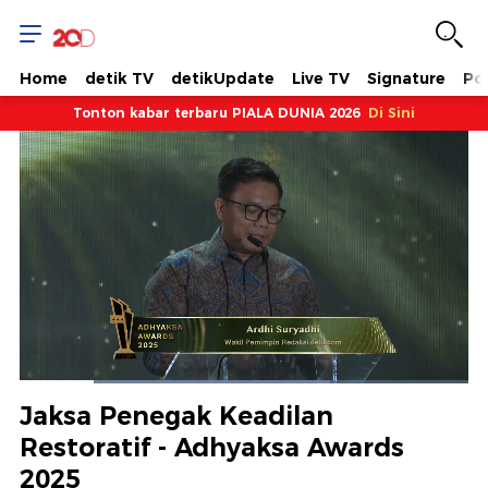
Home
detik TV
detikUpdate
Live TV
Signature
Pol
Tonton kabar terbaru PIALA DUNIA 2026
Di Sini
Dimuat
:
69.09%
Waktu
0:18
/
Durasi
1:50
Berhenti
Suara
Layar
Jaksa Penegak Keadilan
Hidup
Saat
Restoratif - Adhyaksa Awards
2025
ini