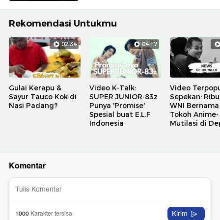
Rekomendasi Untukmu
02:34
04:17
Gulai Kerapu &
Video K-Talk:
Video Terpopu
Sayur Tauco Kok di
SUPER JUNIOR-83z
Sepekan: Rib
Nasi Padang?
Punya 'Promise'
WNI Bernama
Spesial buat E.L.F
Tokoh Anime-
Indonesia
Mutilasi di D