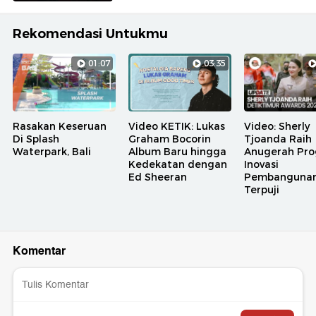
Rekomendasi Untukmu
01:07
03:35
Rasakan Keseruan
Video KETIK: Lukas
Video: Sherly
Di Splash
Graham Bocorin
Tjoanda Raih
Waterpark, Bali
Album Baru hingga
Anugerah Pr
Kedekatan dengan
Inovasi
Ed Sheeran
Pembanguna
Terpuji