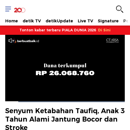
Home
detik TV
detikUpdate
Live TV
Signature
Pol
Tonton kabar terbaru PIALA DUNIA 2026
Di Sini
Dimuat
:
100.00%
Waktu
0:07
/
Durasi
1:02
Berhenti
Suara
Layar
Senyum Ketabahan Taufiq, Anak 3
Hidup
Saat
Tahun Alami Jantung Bocor dan
Stroke
ini