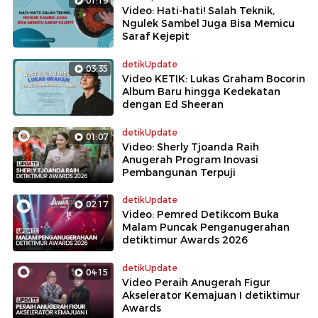
01:19
Video: Hati-hati! Salah Teknik,
Ngulek Sambel Juga Bisa Memicu
Saraf Kejepit
detikUpdate
03:35
Video KETIK: Lukas Graham Bocorin
Album Baru hingga Kedekatan
dengan Ed Sheeran
detikUpdate
01:07
Video: Sherly Tjoanda Raih
Anugerah Program Inovasi
Pembangunan Terpuji
detikUpdate
02:17
Video: Pemred Detikcom Buka
Malam Puncak Penganugerahan
detiktimur Awards 2026
detikUpdate
04:15
Video Peraih Anugerah Figur
Akselerator Kemajuan I detiktimur
Awards