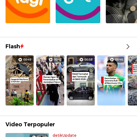
Flash
00:49
00:42
00:58
00:46
Video Terpopuler
detikUpdate