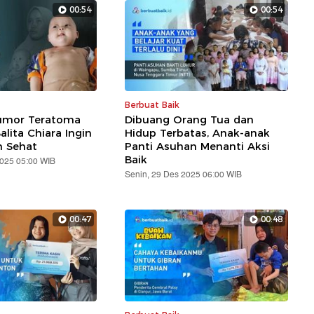
00:54
00:54
Berbuat Baik
umor Teratoma
Dibuang Orang Tua dan
lita Chiara Ingin
Hidup Terbatas, Anak-anak
 Sehat
Panti Asuhan Menanti Aksi
Baik
2025 05:00 WIB
Senin, 29 Des 2025 06:00 WIB
00:47
00:48