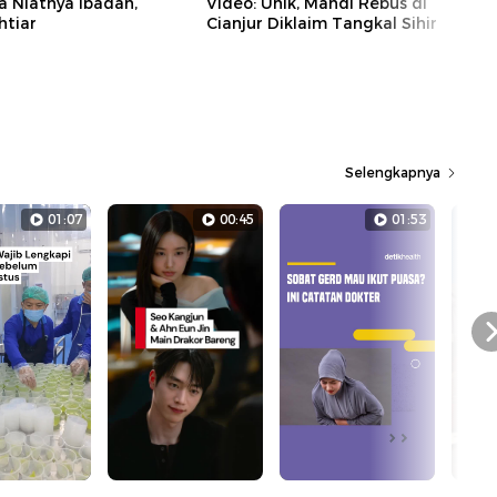
a Niatnya Ibadah,
Video: Unik, Mandi Rebus di
htiar
Cianjur Diklaim Tangkal Sihir
Selengkapnya
01:07
00:45
01:53