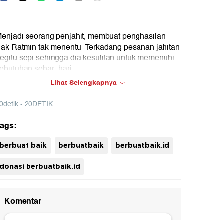
enjadi seorang penjahit, membuat penghasilan
ak Ratmin tak menentu. Terkadang pesanan jahitan
egitu sepi sehingga dia kesulitan untuk memenuhi
ebutuhan sehari-hari.
Lihat Selengkapnya
yukur dia panjatkan dengan hadirnya donasi dari
erbuatbaik.id sebesar Rp 22.200.222 yang
0detik - 20DETIK
embuat dapurnya bisa mengepul.
ags:
uh
berbuat baik
berbuatbaik
berbuatbaik.id
donasi berbuatbaik.id