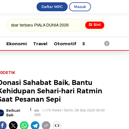
Daftar MPC
Masuk
Di Sini
r terbaru PIALA DUNIA 2026
Ekonomi
Travel
Otomotif
Saintek
Kesehata
0DETIK
Donasi Sahabat Baik, Bantu
Kehidupan Sehari-hari Ratmin
Saat Pesanan Sepi
|
1,170 Views | Senin, 08 Sep 2025 06:00
Berbuat
WIB
Baik