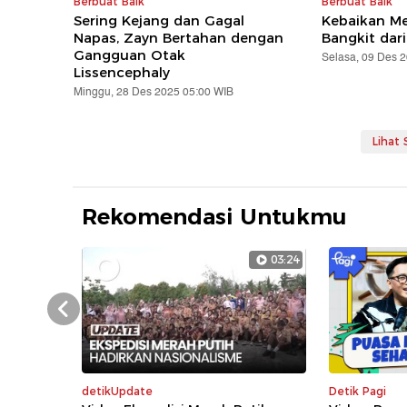
Berbuat Baik
Berbuat Baik
Sering Kejang dan Gagal
Kebaikan Me
Napas, Zayn Bertahan dengan
Bangkit dari
Gangguan Otak
Selasa, 09 Des 
Lissencephaly
Minggu, 28 Des 2025 05:00 WIB
Lihat
Rekomendasi Untukmu
03:24
Prev
detikUpdate
Detik Pagi