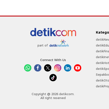
Katego
detikNe
detikEdu
part of
detikFin
detikIne
Connect With Us
detikHo
detikSpo
Sepakbo
detikOt
detikPro
Copyright @ 2026 detikcom.
All right reserved