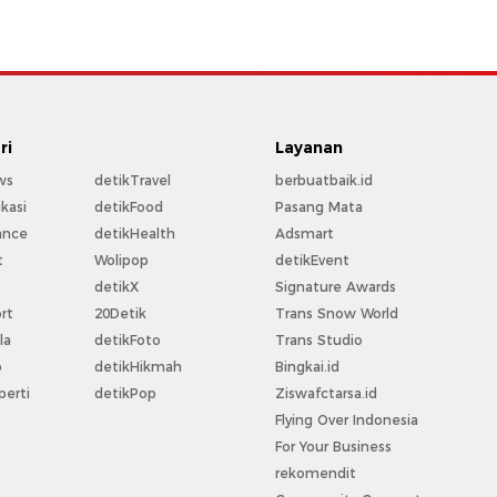
ri
Layanan
ws
detikTravel
berbuatbaik.id
kasi
detikFood
Pasang Mata
ance
detikHealth
Adsmart
t
Wolipop
detikEvent
t
detikX
Signature Awards
rt
20Detik
Trans Snow World
la
detikFoto
Trans Studio
o
detikHikmah
Bingkai.id
perti
detikPop
Ziswafctarsa.id
Flying Over Indonesia
For Your Business
rekomendit