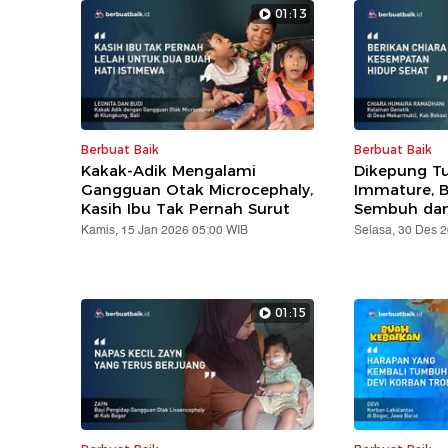
01:13
Berbuat Baik
Berbuat Baik
Kakak-Adik Mengalami
Dikepung T
Gangguan Otak Microcephaly,
Immature, Ba
Kasih Ibu Tak Pernah Surut
Sembuh dan
Kamis, 15 Jan 2026 05:00 WIB
Selasa, 30 Des 
01:15