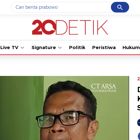
Cancel
Yang sedang ramai dicari
Tonton kaba
#1
gempa hari ini
#2
gempa
Live TV
Signature
Politik
Peristiwa
Hukum
#3
prabowo
#4
iran
#5
demo
2
Promoted
Terakhir yang dicari
Loading...