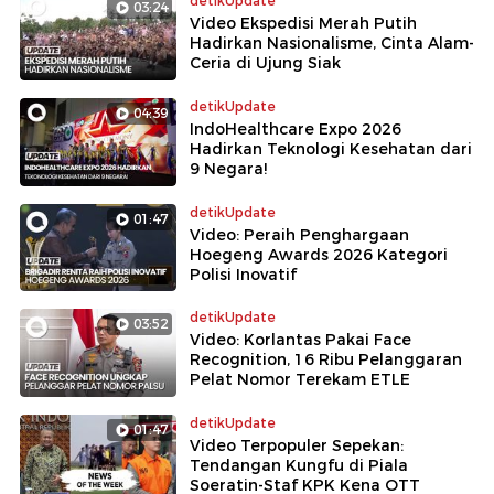
detikUpdate
03:24
Video Ekspedisi Merah Putih
Hadirkan Nasionalisme, Cinta Alam-
Ceria di Ujung Siak
detikUpdate
04:39
IndoHealthcare Expo 2026
Hadirkan Teknologi Kesehatan dari
9 Negara!
detikUpdate
01:47
Video: Peraih Penghargaan
Hoegeng Awards 2026 Kategori
Polisi Inovatif
detikUpdate
03:52
Video: Korlantas Pakai Face
Recognition, 16 Ribu Pelanggaran
Pelat Nomor Terekam ETLE
detikUpdate
01:47
Video Terpopuler Sepekan:
Tendangan Kungfu di Piala
Soeratin-Staf KPK Kena OTT