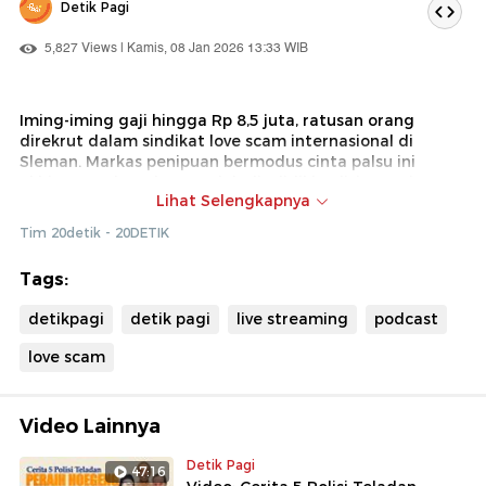
Detik Pagi
5,827 Views | Kamis, 08 Jan 2026 13:33 WIB
Iming-iming gaji hingga Rp 8,5 juta, ratusan orang
direkrut dalam sindikat love scam internasional di
Sleman. Markas penipuan bermodus cinta palsu ini
akhirnya terbongkar setelah diselidiki polisi. Bagaimana
Lihat Selengkapnya
awal mula kasus ini terungkap dan seberapa besar
jaringannya? Simak laporan lengkapnya di detikPagi!
Tim 20detik - 20DETIK
Tags:
detikpagi
detik pagi
live streaming
podcast
love scam
Video Lainnya
Detik Pagi
47:16