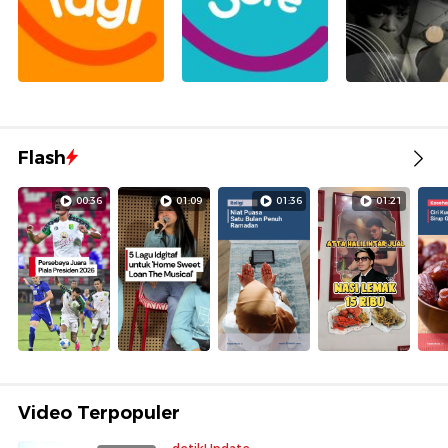
Flash
00:36
01:09
01:36
01:21
Video Terpopuler