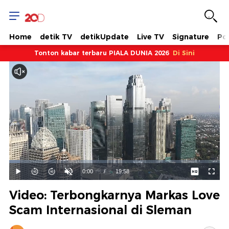
Home
detik TV
detikUpdate
Live TV
Signature
Pol
Tonton kabar terbaru PIALA DUNIA 2026
Di Sini
Dimuat
:
5.01%
Waktu
0:00
/
Durasi
19:58
Mainkan
Suara
Layar
Hidup
Saat
Video: Terbongkarnya Markas Love
ini
Scam Internasional di Sleman