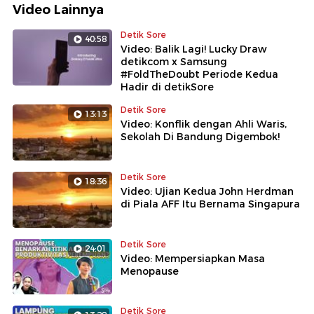
Video Lainnya
Detik Sore
40:58
Video: Balik Lagi! Lucky Draw
detikcom x Samsung
#FoldTheDoubt Periode Kedua
Hadir di detikSore
Detik Sore
13:13
Video: Konflik dengan Ahli Waris,
Sekolah Di Bandung Digembok!
Detik Sore
18:36
Video: Ujian Kedua John Herdman
di Piala AFF Itu Bernama Singapura
Detik Sore
24:01
Video: Mempersiapkan Masa
Menopause
Detik Sore