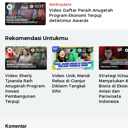
detikUpdate
02:53
Video: Daftar Peraih Anugerah
Program Ekonomi Terpuji
detiktimur Awards
Rekomendasi Untukmu
01:07
21:43
Video: Sherly
Video: Unik, Mandi
Strategi InJo
Tjoanda Raih
Rebus di Cianjur
Menyatukan 6 
Anugerah Program
Diklaim Tangkal
Bisnis di Ekos
Inovasi
Sihir
Aviasi dan
Pembangunan
Pariwisata
Terpuji
Indonesia