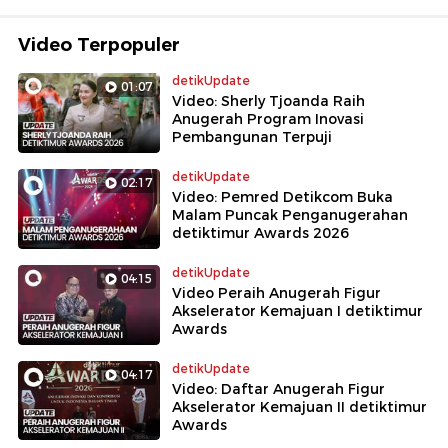
Video Terpopuler
detikUpdate
01:07
Video: Sherly Tjoanda Raih
Anugerah Program Inovasi
Pembangunan Terpuji
detikUpdate
02:17
Video: Pemred Detikcom Buka
Malam Puncak Penganugerahan
detiktimur Awards 2026
detikUpdate
04:15
Video Peraih Anugerah Figur
Akselerator Kemajuan I detiktimur
Awards
detikUpdate
04:17
Video: Daftar Anugerah Figur
Akselerator Kemajuan II detiktimur
Awards