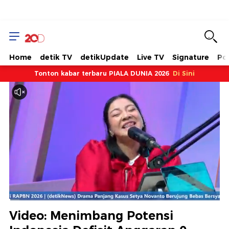
Home
detik TV
detikUpdate
Live TV
Signature
Pol
Tonton kabar terbaru PIALA DUNIA 2026
Di Sini
Dimuat
:
4.85%
Waktu
0:08
/
Durasi
24:03
Berhenti
Suara
Layar
Video: Menimbang Potensi
Hidup
Saat