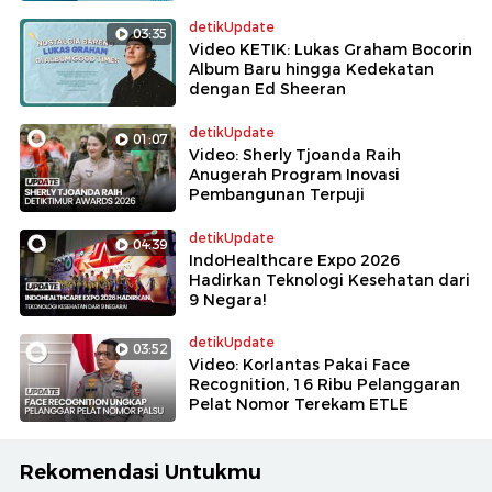
detikUpdate
03:35
Video KETIK: Lukas Graham Bocorin
Album Baru hingga Kedekatan
dengan Ed Sheeran
detikUpdate
01:07
Video: Sherly Tjoanda Raih
Anugerah Program Inovasi
Pembangunan Terpuji
detikUpdate
04:39
IndoHealthcare Expo 2026
Hadirkan Teknologi Kesehatan dari
9 Negara!
detikUpdate
03:52
Video: Korlantas Pakai Face
Recognition, 16 Ribu Pelanggaran
Pelat Nomor Terekam ETLE
Rekomendasi Untukmu