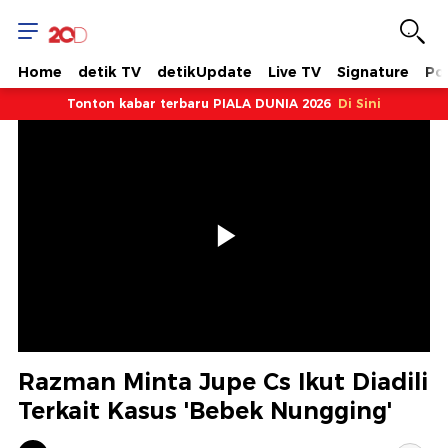
Home
detik TV
detikUpdate
Live TV
Signature
Pol
Tonton kabar terbaru PIALA DUNIA 2026
Di Sini
Memutarkan
Video
Razman Minta Jupe Cs Ikut Diadili
Terkait Kasus 'Bebek Nungging'