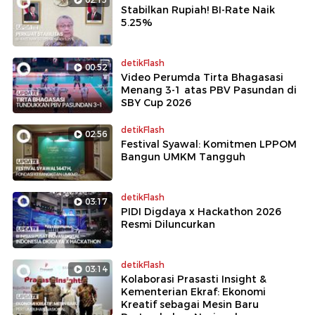
Stabilkan Rupiah! BI-Rate Naik
5.25%
detikFlash
00:52
Video Perumda Tirta Bhagasasi
Menang 3-1 atas PBV Pasundan di
SBY Cup 2026
detikFlash
02:56
Festival Syawal: Komitmen LPPOM
Bangun UMKM Tangguh
detikFlash
03:17
PIDI Digdaya x Hackathon 2026
Resmi Diluncurkan
detikFlash
03:14
Kolaborasi Prasasti Insight &
Kementerian Ekraf: Ekonomi
Kreatif sebagai Mesin Baru