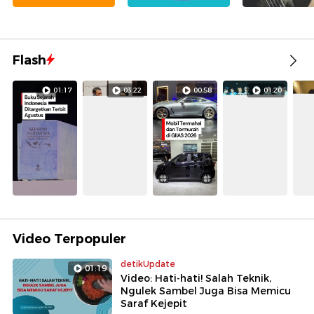
Flash
01:17
03:22
00:58
01:20
Video Terpopuler
detikUpdate
01:19
Video: Hati-hati! Salah Teknik,
Ngulek Sambel Juga Bisa Memicu
Saraf Kejepit